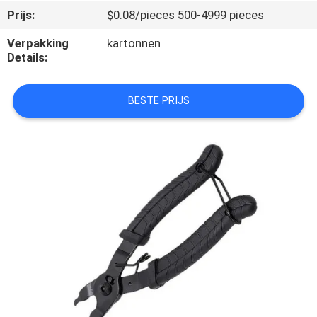
NEEM
Prijs:
$0.08/pieces 500-4999 pieces
CONTACT
Verpakking
kartonnen
MET
Details:
ONS
OP
BESTE PRIJS
NIEUWS
GEVALLEN
VRAAG
EEN
OFFERTE