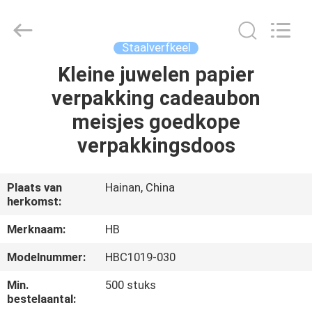
Electric
Co.,
Ltd.
All
Rights
Staalverfkeel
Reserved.
Developed
by
Kleine juwelen papier
THUIS
ECER
verpakking cadeaubon
PRODUCTEN
meisjes goedkope
verpakkingsdoos
OVER
ONS
Plaats van
Hainan, China
herkomst:
FABRIEKSTOCHT
Merknaam:
HB
Modelnummer:
HBC1019-030
KWALITEITSCONTROLE
Min.
500 stuks
bestelaantal: