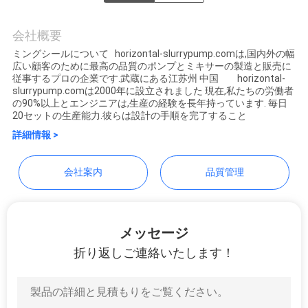
Shenzhen LuoX Electric Co.,
品
Ltd
会社概要
ミングシールについて horizontal-slurrypump.comは,国内外の幅
質
広い顧客のために最高の品質のポンプとミキサーの製造と販売に
従事するプロの企業です.武蔵にある江苏州 中国 horizontal-
管
slurrypump.comは2000年に設立されました 現在,私たちの労働者
の90%以上とエンジニアは,生産の経験を長年持っています. 毎日
理
20セットの生産能力.彼らは設計の手順を完了すること
詳細情報 >
連
会社案内
品質管理
絡
く
メッセージ
だ
折り返しご連絡いたします！
さ
い