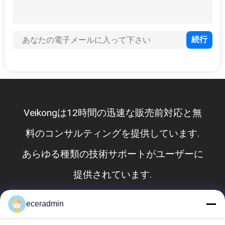
ニ
ュ
ー
ス
Veikongは12時間の迅速な販売前対応と無
事
料のコンサルティングを提供しています.
件
あらゆる種類の技術サポートがユーザーに
提供されています.
引
金
eceradmin
結婚する
を