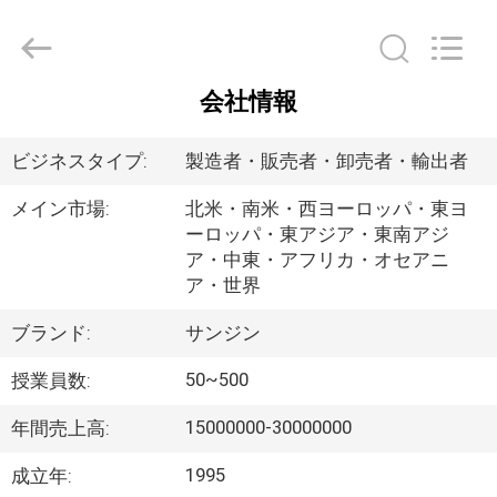
©
2020
-
2025
Shenzhen
LuoX
Electric
会社情報
Co.,
家
Ltd.
All
Rights
へ
ビジネスタイプ:
製造者・販売者・卸売者・輸出者
Reserved.
Developed
by
メイン市場:
北米・南米・西ヨーロッパ・東ヨ
ECER
ーロッパ・東アジア・東南アジ
製
ア・中東・アフリカ・オセアニ
品
ア・世界
ブランド:
サンジン
わ
50~500
授業員数:
た
15000000-30000000
年間売上高:
し
1995
成立年: