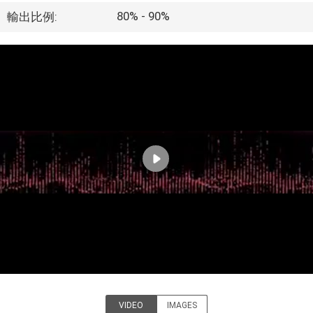
た
80% - 90%
輸出比例:
ち
に
つ
い
て
工
場
ツ
ア
ー
VIDEO
IMAGES