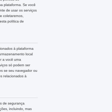
na plataforma. Se você
nte de usar os serviços
ue coletaremos,
ta política de
cionados à plataforma
 armazenamento local
er a você uma
rviços só podem ser
ies se seu navegador ou
es relacionados à
as de segurança
ões, incluindo, mas