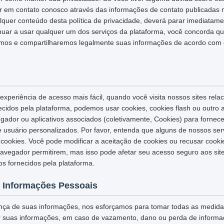
ar em contato conosco através das informações de contato publicadas 
quer conteúdo desta política de privacidade, deverá parar imediatame
inuar a usar qualquer um dos serviços da plataforma, você concorda q
os e compartilharemos legalmente suas informações de acordo com es
xperiência de acesso mais fácil, quando você visita nossos sites rela
necidos pela plataforma, podemos usar cookies, cookies flash ou outro
egador ou aplicativos associados (coletivamente, Cookies) para fornec
e usuário personalizados. Por favor, entenda que alguns de nossos se
ookies. Você pode modificar a aceitação de cookies ou recusar cook
navegador permitirem, mas isso pode afetar seu acesso seguro aos sit
os fornecidos pela plataforma.
 Informações Pessoais
nça de suas informações, nos esforçamos para tomar todas as medid
r suas informações, em caso de vazamento, dano ou perda de informaç