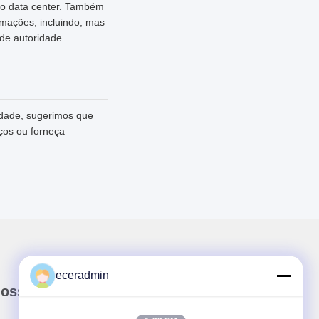
ao data center. Também
rmações, incluindo, mas
 de autoridade
idade, sugerimos que
ços ou forneça
eceradmin
nossa newsletter