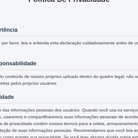
rtência
 por favor, leia e entenda esta declaração cuidadosamente antes de u
ponsabilidade
o conteúdo de nossos próprios uploads dentro do quadro legal; não 
eitas pelos próprios usuários.
cidade
 das informações pessoais dos usuários. Quando você usa os serviços
s, usaremos e compartilharemos suas informações pessoais de acordo 
tica de privacidade contém nossos termos para a coleta, armazenamento
teção de suas informações pessoais. Recomendamos que você leia esta
r como manter sua privacidade. Se você tiver alguma dúvida sobre esta