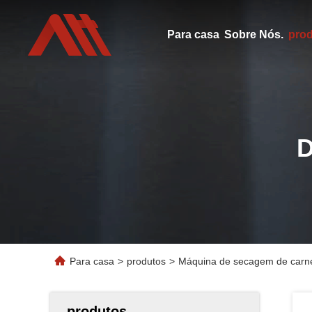
Para casa
Sobre Nós.
pro
Para casa
>
produtos
>
Máquina de secagem de carn
produtos