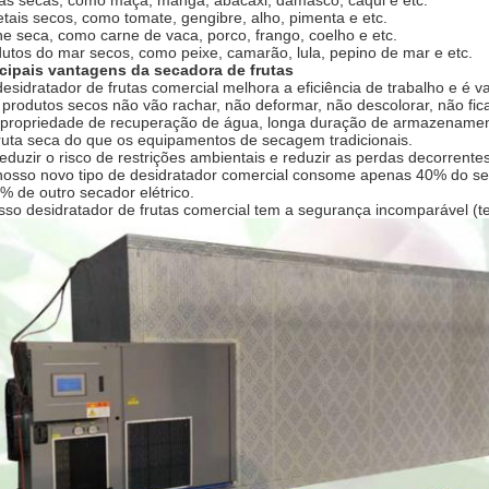
as secas, como maçã, manga, abacaxi, damasco, caqui e etc.
tais secos, como tomate, gengibre, alho, pimenta e etc.
e seca, como carne de vaca, porco, frango, coelho e etc.
utos do mar secos, como peixe, camarão, lula, pepino de mar e etc.
ncipais vantagens da secadora de frutas
esidratador de frutas comercial melhora a eficiência de trabalho e é 
produtos secos não vão rachar, não deformar, não descolorar, não fic
propriedade de recuperação de água, longa duração de armazenamento,
ruta seca do que os equipamentos de secagem tradicionais.
eduzir o risco de restrições ambientais e reduzir as perdas decorrente
osso novo tipo de desidratador comercial consome apenas 40% do se
% de outro secador elétrico.
so desidratador de frutas comercial tem a segurança incomparável (te