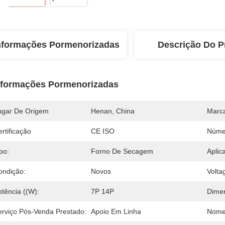
nformações Pormenorizadas
Descrição Do P
nformações Pormenorizadas
ugar De Origem
Henan, China
Marc
rtificação
CE ISO
Núme
po:
Forno De Secagem
Aplic
ondição:
Novos
Volta
tência ((w):
7P 14P
Dime
erviço Pós-Venda Prestado:
Apoio Em Linha
Nome