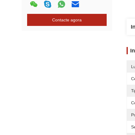
Contacte agora
I
I
L
Ce
Ti
C
Po
S