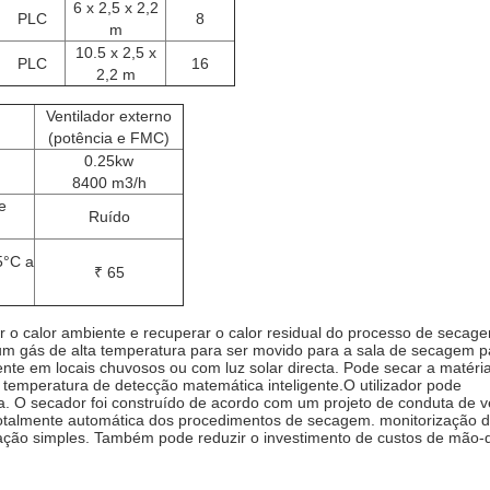
6 x 2,5 x 2,2
PLC
8
m
10.5 x 2,5 x
PLC
16
2,2 m
Ventilador externo
(potência e FMC)
0.25kw
8400 m3/h
e
Ruído
5°C a
₹ 65
 o calor ambiente e recuperar o calor residual do processo de secag
um gás de alta temperatura para ser movido para a sala de secagem p
nte em locais chuvosos ou com luz solar directa. Pode secar a matéri
emperatura de detecção matemática inteligente.O utilizador pode
cia. O secador foi construído de acordo com um projeto de conduta de 
o totalmente automática dos procedimentos de secagem. monitorização 
ração simples. Também pode reduzir o investimento de custos de mão-