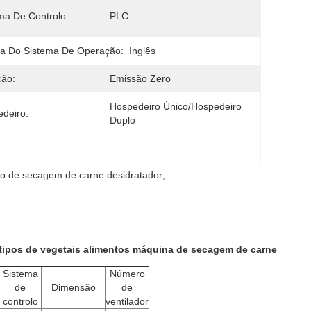
ma De Controlo:
PLC
a Do Sistema De Operação:
Inglês
ção:
Emissão Zero
Hospedeiro Único/Hospedeiro 
deiro:
Duplo
o de secagem de carne desidratador
, 
ipos de vegetais alimentos máquina de secagem de carne
Sistema
Número
de
Dimensão
de
controlo
ventilador