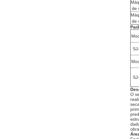
Máq
de 
Máq
de 
Par
Mod
SJ
Mod
SJ
Des
O se
real
seca
prim
pred
estr
dado
obra
Áre