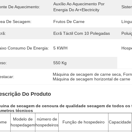
Auxílio Ao Aquecimento Por 
onte De Aquecimento:
Siste
Energia Do Ar+electricity
rea De Secagem:
Frutos De Carne
Língu
crã:
Ecrã Táctil Com 10 Polegadas
Polui
aixo Consumo De Energia:
5 KW/h
Hospe
eso:
550 Kg
Máquina de secagem de carne seca
, 
Forn
estacar:
Máquina de secagem horizontal de carne
escrição Do Produto
uina de secagem de cenoura de qualidade secagem de todos os t
âmetros técnicos
Modelo de
número de
ome
Função de hospedeiro
Capacidade
hospedagem
hospedeiros