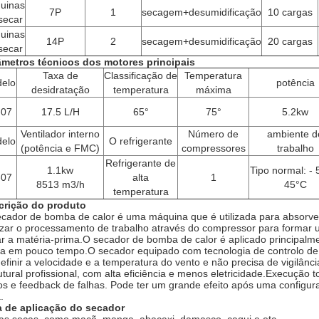
uinas
7P
1
secagem+desumidificação
10 cargas
secar
uinas
14P
2
secagem+desumidificação
20 cargas
secar
âmetros técnicos dos motores principais
Taxa de
Classificação de
Temperatura
elo
potência
desidratação
temperatura
máxima
-07
17.5 L/H
65°
75°
5.2kw
Ventilador interno
Número de
ambiente d
elo
O refrigerante
(potência e FMC)
compressores
trabalho
Refrigerante de
1.1kw
Tipo normal: - 
-07
alta
1
8513 m3/h
45°C
temperatura
crição do produto
cador de bomba de calor é uma máquina que é utilizada para absorver
izar o processamento de trabalho através do compressor para formar 
r a matéria-prima.O secador de bomba de calor é aplicado principalme
a em pouco tempo.O secador equipado com tecnologia de controlo de t
efinir a velocidade e a temperatura do vento e não precisa de vigilân
utural profissional, com alta eficiência e menos eletricidade.Execuçã
s e feedback de falhas. Pode ter um grande efeito após uma configu
.
a de aplicação do secador