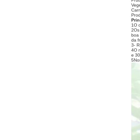
Frut
Vege
Carn
Prod
Pri
1O d
2Os 
boa 
da f
3- R
4O n
e 30
5Nos