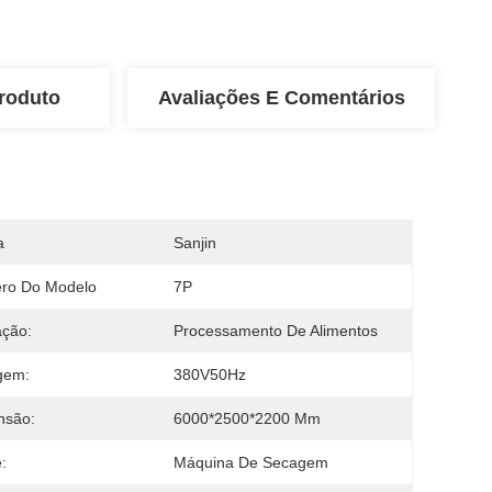
roduto
Avaliações E Comentários
a
Sanjin
ro Do Modelo
7P
ação:
Processamento De Alimentos
gem:
380V50Hz
nsão:
6000*2500*2200 Mm
:
Máquina De Secagem