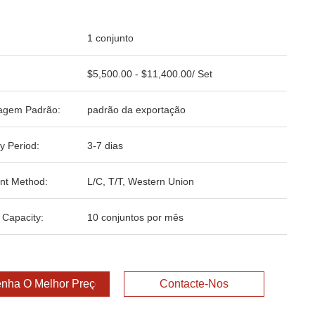
1 conjunto
$5,500.00 - $11,400.00/ Set
agem Padrão:
padrão da exportação
y Period:
3-7 dias
nt Method:
L/C, T/T, Western Union
 Capacity:
10 conjuntos por mês
nha O Melhor Preço
Contacte-Nos