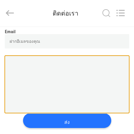
2025
Shenzhen
LuoX
ติดต่อเรา
Electric
Co.,
Ltd.
All
Rights
บ้าน
Email
Reserved.
Developed
by
ECER
สินค้า
เกี่ยว
กับ
เรา
ส่ง
ทัวร์