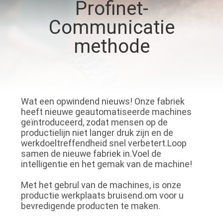
NEEM
Profinet-
CONTACT
Communicatie
MET
methode
ONS
OP
Wat een opwindend nieuws! Onze fabriek
NIEUWS
heeft nieuwe geautomatiseerde machines
geïntroduceerd, zodat mensen op de
productielijn niet langer druk zijn en de
GEVALLEN
werkdoeltreffendheid snel verbetert.Loop
samen de nieuwe fabriek in.Voel de
intelligentie en het gemak van de machine!
VRAAG
EEN
Met het gebrul van de machines, is onze
productie werkplaats bruisend.om voor u
OFFERTE
bevredigende producten te maken.