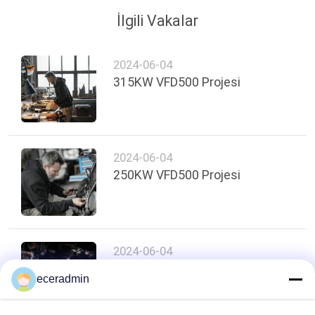
İlgili Vakalar
2024-06-04
315KW VFD500 Projesi
2024-06-04
250KW VFD500 Projesi
2024-06-04
Müzeye girmek için hangi
eceradmin
belgeler gereklidir?