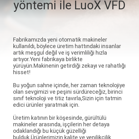
yöntemi ile LuoX VFD
BIZIMLE
İLETIŞIM
Fabrikamızda yeni otomatik makineler
HABERLER
kullanıldı, böylece üretim hattındaki insanlar
artık meşgul değil ve iş verimliliği hızla
artıyor.Yeni fabrikaya birlikte
VAKALAR
yürüyün.Makinenin getirdiği zekayı ve rahatlığı
hisset!
BIR
Bu yoğun sahne içinde, her zaman teknolojiye
olan sevgimizi ve peşini sürdüreceğiz, birinci
TEKLIF
sınıf teknoloji ve titiz tavırla,Sizin için tatmin
ISTEĞI
edici ürünler yaratmak için.
Üretim katının bir köşesinde, gürültülü
SITE
makineler arasında, işçilerin her detaya
odaklandığı bu küçük güzelliği
HARITASI
bulduk.Ürünlerimizin kalite ve yenilikçilik