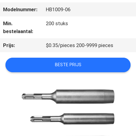
KWALITEITSCONTROLE
Modelnummer:
HB1009-06
NEEM
Min.
200 stuks
bestelaantal:
CONTACT
Prijs:
$0.35/pieces 200-9999 pieces
MET
ONS
BESTE PRIJS
OP
NIEUWS
GEVALLEN