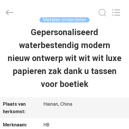
LuoX
Electric
Co.,
Ltd.
Metalen onderdelen
All
Rights
Gepersonaliseerd
THUIS
Reserved.
Developed
by
waterbestendig modern
ECER
PRODUCTEN
nieuw ontwerp wit wit wit luxe
papieren zak dank u tassen
OVER
voor boetiek
ONS
Plaats van
Hainan, China
FABRIEKSTOCHT
herkomst:
Merknaam:
HB