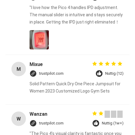
"I love how the Pico 4 handles IPD adjustment.
The manual slider is intuitive and stays securely
in place. Getting the IPD just right eliminated！
Mixue
M
trustpilot.com
Nuttig (12)
Solid Pattern Quick Dry One Piece Jumpsuit for
Women 2023 Customized Logo Gym Sets
Wanzan
W
trustpilot.com
Nuttig (1w+)
"The Pico 4's visual clarity is fantastic once you