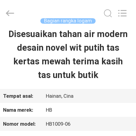
LuoX
Electric
Co.,
Ltd.
Bagian rangka logam
All
Rights
Disesuaikan tahan air modern
RUMAH
Reserved.
Developed
desain novel wit putih tas
by
ECER
PRODUK
kertas mewah terima kasih
tas untuk butik
TENTANG
KITA
Tempat asal:
Hainan, Cina
Nama merek:
HB
WISATA
Nomor model:
HB1009-06
PABRIK