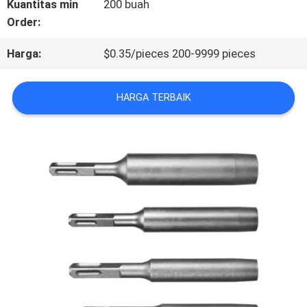
Kuantitas min
200 buah
Order:
KONTROL
Harga:
$0.35/pieces 200-9999 pieces
KUALITAS
HARGA TERBAIK
HUBUNGI
KAMI
BERITA
SEMUA
KASUS