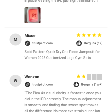
in place. Getting the IPD just right eliminated！
Mixue
M
trustpilot.com
Berguna (12)
Solid Pattern Quick Dry One Piece Jumpsuit for
Women 2023 Customized Logo Gym Sets
Wanzan
W
trustpilot.com
Berguna (1w+)
"The Pico 4's visual clarity is fantastic once you
dial in the IPD correctly. The manual adjustment
is smooth, and finding that sweet spot makes
all the difference. No more eye strain during long