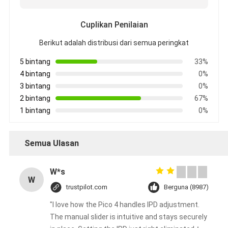
Cuplikan Penilaian
Berikut adalah distribusi dari semua peringkat
5 bintang
33%
4 bintang
0%
3 bintang
0%
2 bintang
67%
1 bintang
0%
Semua Ulasan
W*s
W
trustpilot.com
Berguna (8987)
"I love how the Pico 4 handles IPD adjustment.
The manual slider is intuitive and stays securely