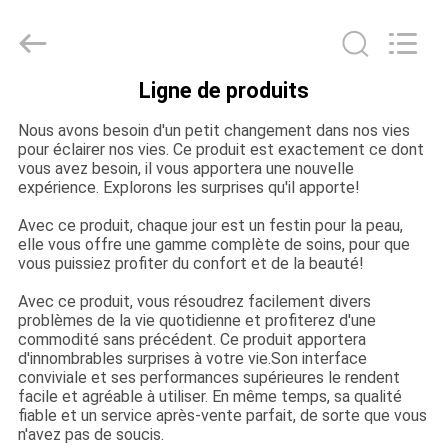
LuoX
Electric
Co.,
Ltd.
All
Rights
Ligne de produits
Reserved.
À
Developed
by
ECER
Nous avons besoin d'un petit changement dans nos vies
LA
pour éclairer nos vies. Ce produit est exactement ce dont
MAISON
vous avez besoin, il vous apportera une nouvelle
expérience. Explorons les surprises qu'il apporte!
Avec ce produit, chaque jour est un festin pour la peau,
PRODUITS
elle vous offre une gamme complète de soins, pour que
vous puissiez profiter du confort et de la beauté!
À
Avec ce produit, vous résoudrez facilement divers
problèmes de la vie quotidienne et profiterez d'une
PROPOS
commodité sans précédent. Ce produit apportera
d'innombrables surprises à votre vie.Son interface
DE
conviviale et ses performances supérieures le rendent
facile et agréable à utiliser. En même temps, sa qualité
NOUS
fiable et un service après-vente parfait, de sorte que vous
n'avez pas de soucis.