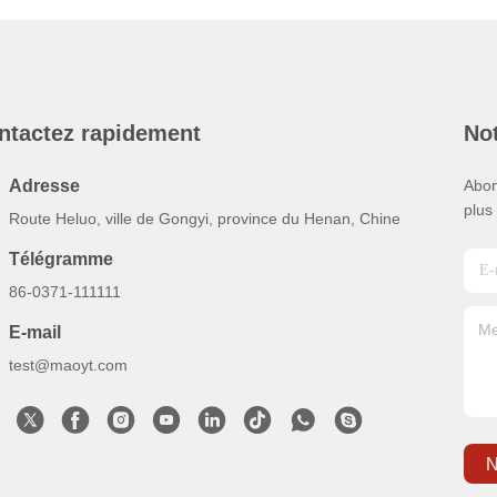
ntactez rapidement
Not
Adresse
Abon
plus
Route Heluo, ville de Gongyi, province du Henan, Chine
Télégramme
86-0371-111111
E-mail
test@maoyt.com
N