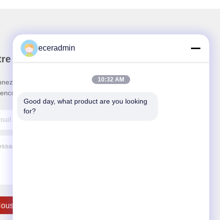
eceradmin
re newsletter
10:32 AM
nez-vous à notre newsletter pour des réductions et
 encore.
Good day, what product are you looking 
for?
ous Contacter