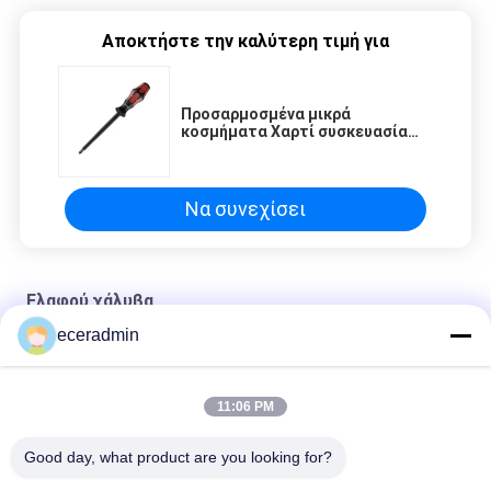
Αποκτήστε την καλύτερη τιμή για
Προσαρμοσμένα μικρά
κοσμήματα Χαρτί συσκευασία
Κουτί δώρο Κορίτσια φθηνό
κουτί συσκευασίας
Να συνεχίσει
Ελαφρύ χάλυβα
eceradmin
Προσαρμοσμένα μικρά κοσμήματα Χαρτί συσκευασία Κουτί
δώρο Κορίτσια φθηνό κουτί συσκευασίας
11:06 PM
Προσαρμοσμένα μικρά κοσμήματα Χαρτί συσκευασία Κουτί
δώρο Κορίτσια φθηνό κουτί συσκευασίας
Good day, what product are you looking for?