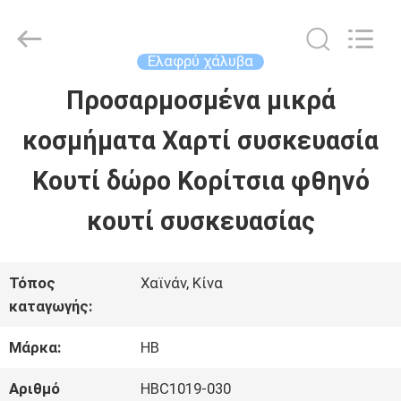
LuoX
Electric
Co.,
Ltd.
Ελαφρύ χάλυβα
All
Rights
Προσαρμοσμένα μικρά
ΣΠΊΤΙ
Reserved.
Developed
by
κοσμήματα Χαρτί συσκευασία
ECER
ΠΡΟΪΌΝΤΑ
Κουτί δώρο Κορίτσια φθηνό
κουτί συσκευασίας
ΣΧΕΤΙΚΆ
ΜΕ
Τόπος
Χαϊνάν, Κίνα
καταγωγής:
ΕΜΆΣ
Μάρκα:
HB
ΕΠΙΣΚΈΨΕΙΣ
Αριθμό
HBC1019-030