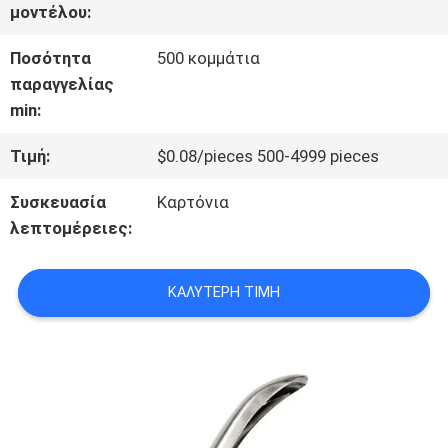
μοντέλου:
ΣΤΟ
Ποσότητα
500 κομμάτια
ΕΡΓΟΣΤΆΣΙΟ
παραγγελίας
min:
ΈΛΕΓΧΟΣ
Τιμή:
$0.08/pieces 500-4999 pieces
ΠΟΙΌΤΗΤΑΣ
Συσκευασία
Καρτόνια
λεπτομέρειες:
ΕΠΙΚΟΙΝΩΝΉΣΤΕ
ΚΑΛΎΤΕΡΗ ΤΙΜΉ
ΜΑΖΊ
ΜΑΣ
ΕΙΔΉΣΕΙΣ