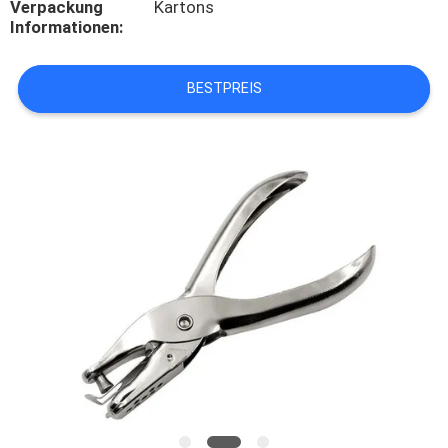
Verpackung
Kartons
Informationen:
KONTAKT
MIT
BESTPREIS
UNS
NEUIGKEITEN
RECHTSSACHEN
BITTE UM
EIN
ANGEBOT
SITEMAP