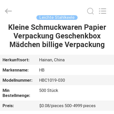
Electric
Co.,
Ltd.
All
Rights
Leichte Stahlkeele
Reserved.
Developed
by
Kleine Schmuckwaren Papier
ZU
ECER
Verpackung Geschenkbox
HAUSE
Mädchen billige Verpackung
PRODUKTE
Herkunftsort:
Hainan, China
ÜBER
Markenname:
HB
UNS
Modellnummer:
HBC1019-030
Min
500 Stück
WERKSBESICHTIGUNG
Bestellmenge:
Preis:
$0.08/pieces 500-4999 pieces
QUALITÄTSKONTROLLE