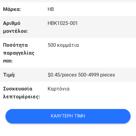
ΣΤΟ
Μάρκα:
HB
ΕΡΓΟΣΤΆΣΙΟ
Αριθμό
HBK1025-001
μοντέλου:
ΈΛΕΓΧΟΣ
Ποσότητα
500 κομμάτια
παραγγελίας
ΠΟΙΌΤΗΤΑΣ
min:
Τιμή:
$0.45/pieces 500-4999 pieces
ΕΠΙΚΟΙΝΩΝΉΣΤΕ
Συσκευασία
Καρτόνια
ΜΑΖΊ
λεπτομέρειες:
ΜΑΣ
ΚΑΛΎΤΕΡΗ ΤΙΜΉ
ΕΙΔΉΣΕΙΣ