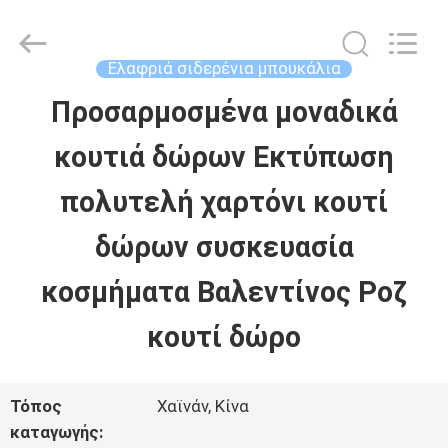
LuoX
Electric
Co.,
Ltd.
Ελαφριά σιδερένια μπουκάλια
All
Rights
Προσαρμοσμένα μοναδικά
ΣΠΊΤΙ
Reserved.
Developed
by
κουτιά δώρων Εκτύπωση
ECER
ΠΡΟΪΌΝΤΑ
πολυτελή χαρτόνι κουτί
δώρων συσκευασία
ΣΧΕΤΙΚΆ
κοσμήματα Βαλεντίνος Ροζ
ΜΕ
κουτί δώρο
ΕΜΆΣ
Τόπος
Χαϊνάν, Κίνα
ΕΠΙΣΚΈΨΕΙΣ
καταγωγής: