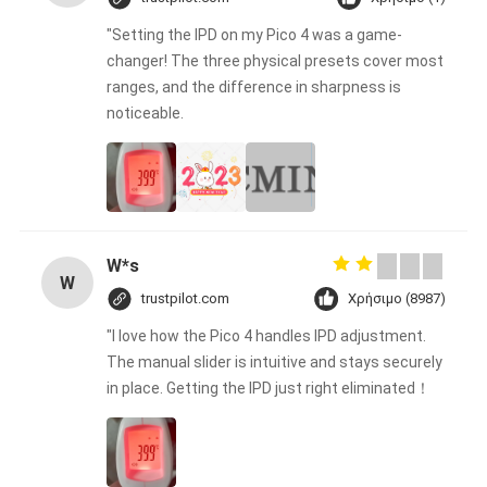
"Setting the IPD on my Pico 4 was a game-
changer! The three physical presets cover most
ranges, and the difference in sharpness is
noticeable.
W*s
W
trustpilot.com
Χρήσιμο (8987)
"I love how the Pico 4 handles IPD adjustment.
The manual slider is intuitive and stays securely
in place. Getting the IPD just right eliminated！