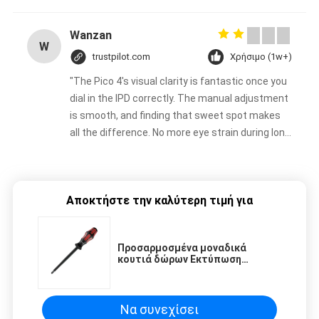
Wanzan
W
trustpilot.com
Χρήσιμο (1w+)
"The Pico 4's visual clarity is fantastic once you
dial in the IPD correctly. The manual adjustment
is smooth, and finding that sweet spot makes
all the difference. No more eye strain during long
sessions. Highly recommend taking the time to
set it up properly!""The Pico 4's visual clarity is
fantastic once you dial in the IPD correctly. The
Αποκτήστε την καλύτερη τιμή για
manual adjustment is smooth, and finding that
sweet spot makes all the difference. No more
eye strain during long sessions. Highly
Προσαρμοσμένα μοναδικά
recommend taking the time to set it up
κουτιά δώρων Εκτύπωση
properly!""The Pico 4's visual clarity is fantastic
πολυτελή χαρτόνι κουτί δώρων
συσκευασία κοσμήματα
once you dial in the IPD correctly. The manual
Βαλεντίνος Ροζ κουτί δώρο
adjustment is smooth, and finding that sweet
Να συνεχίσει