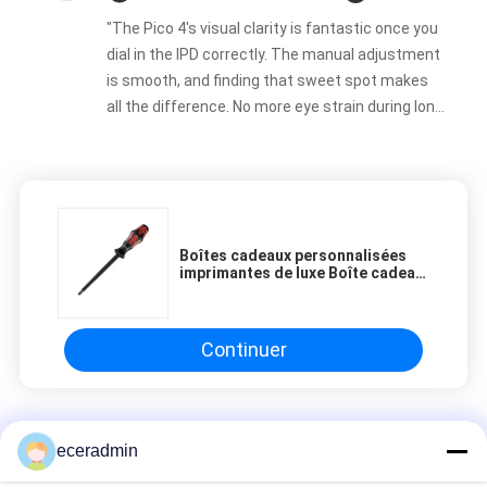
"The Pico 4's visual clarity is fantastic once you
dial in the IPD correctly. The manual adjustment
is smooth, and finding that sweet spot makes
all the difference. No more eye strain during long
sessions. Highly recommend taking the time to
set it up properly!""The Pico 4's visual clarity is
fantastic once you dial in the IPD correctly. The
manual adjustment is smooth, and finding that
sweet spot makes all the difference. No more
Boîtes cadeaux personnalisées
eye strain during long sessions. Highly
imprimantes de luxe Boîte cadeau
recommend taking the time to set it up
en carton Emballage bijoux Rose
de la Saint-Valentin Boîte cadeau
properly!""The Pico 4's visual clarity is fantastic
once you dial in the IPD correctly. The manual
Continuer
adjustment is smooth, and finding that sweet
spot makes all the difference. No more eye
strain during long sessions. Highly recommend
Épingles en acier léger
taking the time to set it up properly!""The Pico
eceradmin
4's visual clarity is fantastic once you dial in the