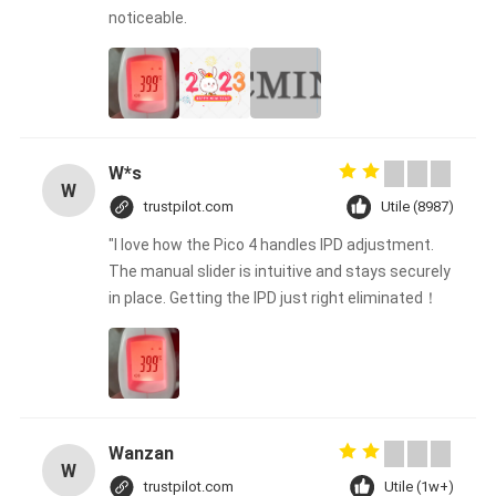
noticeable.
W*s
W
trustpilot.com
Utile (8987)
"I love how the Pico 4 handles IPD adjustment.
The manual slider is intuitive and stays securely
in place. Getting the IPD just right eliminated！
Wanzan
W
trustpilot.com
Utile (1w+)