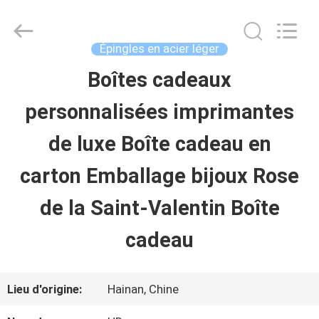
Shenzhen
LuoX
Electric
Co.,
Épingles en acier léger
Ltd.
All
Boîtes cadeaux
À
Rights
Reserved.
personnalisées imprimantes
LA
Developed
by
ECER
de luxe Boîte cadeau en
MAISON
carton Emballage bijoux Rose
PRODUITS
de la Saint-Valentin Boîte
cadeau
À
PROPOS
Lieu d'origine:
Hainan, Chine
DE