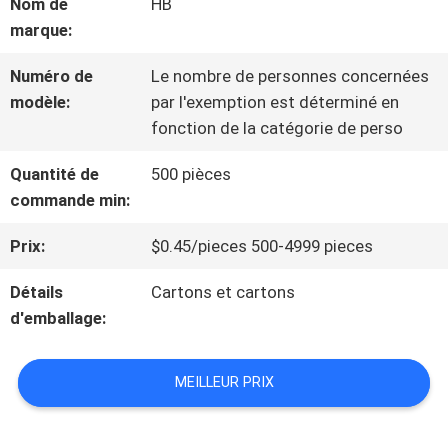
Nom de
HB
marque:
NOUS
Numéro de
Le nombre de personnes concernées
modèle:
par l'exemption est déterminé en
VISITE
fonction de la catégorie de perso
DE
Quantité de
500 pièces
L'USINE
commande min:
Prix:
$0.45/pieces 500-4999 pieces
CONTRÔLE
Détails
Cartons et cartons
DE
d'emballage:
LA
MEILLEUR PRIX
QUALITÉ