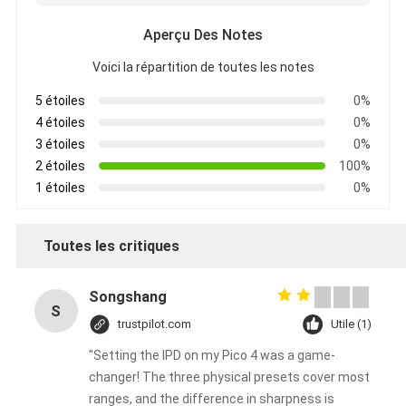
Aperçu Des Notes
Voici la répartition de toutes les notes
5 étoiles
0%
4 étoiles
0%
3 étoiles
0%
2 étoiles
100%
1 étoiles
0%
Toutes les critiques
Songshang
S
trustpilot.com
Utile (1)
"Setting the IPD on my Pico 4 was a game-
changer! The three physical presets cover most
ranges, and the difference in sharpness is