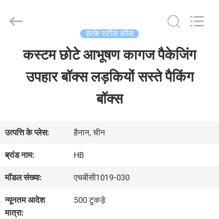
LuoX
Electric
Co.,
Ltd.
हल्के स्टील कील
All
Rights
कस्टम छोटे आभूषण कागज पैकेजिंग
घर
Reserved.
Developed
उपहार बॉक्स लड़कियों सस्ते पैकिंग
by
ECER
उत्पाद
बॉक्स
हमारे
उत्पत्ति के प्लेस:
हैनान, चीन
बारे
ब्रांड नाम:
HB
में
मॉडल संख्या:
एचबीसी1019-030
न्यूनतम आदेश
500 टुकड़े
कारखाना
मात्रा: