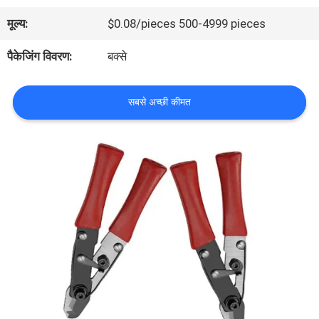
भ्रमण
मूल्य:
$0.08/pieces 500-4999 pieces
पैकेजिंग विवरण:
बक्से
गुणवत्ता
नियंत्रण
सबसे अच्छी कीमत
हमसे
संपर्क
करें
समाचार