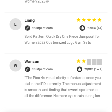
Women 2023@
Liang
L
trustpilot.com
सहायक (44)
Solid Pattern Quick Dry One Piece Jumpsuit for
Women 2023 Customized Logo Gym Sets
Wanzan
W
trustpilot.com
सहायक (1w+)
"The Pico 4's visual clarity is fantastic once you
dial in the IPD correctly. The manual adjustment
is smooth, and finding that sweet spot makes
all the difference. No more eye strain during long
sessions. Highly recommend taking the time to
set it up properly!""The Pico 4's visual clarity is