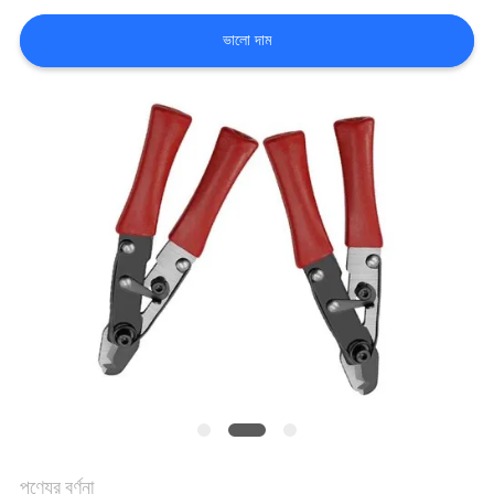
নিয়ন্ত্রণ
ভালো দাম
আমাদের
সাথে
যোগাযোগ
করুন
খবর
সব
ক্ষেত্রেই
উদ্ধৃতির
পণ্যের বর্ণনা