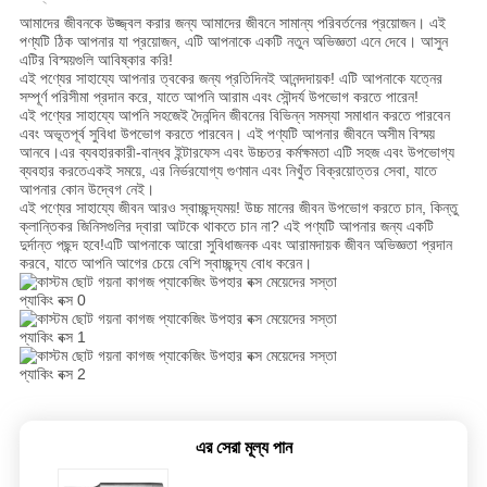
জন্য
আমাদের জীবনকে উজ্জ্বল করার জন্য আমাদের জীবনে সামান্য পরিবর্তনের প্রয়োজন। এই
আবেদন
পণ্যটি ঠিক আপনার যা প্রয়োজন, এটি আপনাকে একটি নতুন অভিজ্ঞতা এনে দেবে। আসুন
এটির বিস্ময়গুলি আবিষ্কার করি!
এই পণ্যের সাহায্যে আপনার ত্বকের জন্য প্রতিদিনই আনন্দদায়ক! এটি আপনাকে যত্নের
সম্পূর্ণ পরিসীমা প্রদান করে, যাতে আপনি আরাম এবং সৌন্দর্য উপভোগ করতে পারেন!
সাইট
এই পণ্যের সাহায্যে আপনি সহজেই দৈনন্দিন জীবনের বিভিন্ন সমস্যা সমাধান করতে পারবেন
এবং অভূতপূর্ব সুবিধা উপভোগ করতে পারবেন। এই পণ্যটি আপনার জীবনে অসীম বিস্ময়
ম্যাপ
আনবে।এর ব্যবহারকারী-বান্ধব ইন্টারফেস এবং উচ্চতর কর্মক্ষমতা এটি সহজ এবং উপভোগ্য
ব্যবহার করতেএকই সময়ে, এর নির্ভরযোগ্য গুণমান এবং নিখুঁত বিক্রয়োত্তর সেবা, যাতে
আপনার কোন উদ্বেগ নেই।
এই পণ্যের সাহায্যে জীবন আরও স্বাচ্ছন্দ্যময়! উচ্চ মানের জীবন উপভোগ করতে চান, কিন্তু
গোপনীয়তা
ক্লান্তিকর জিনিসগুলির দ্বারা আটকে থাকতে চান না? এই পণ্যটি আপনার জন্য একটি
দুর্দান্ত পছন্দ হবে!এটি আপনাকে আরো সুবিধাজনক এবং আরামদায়ক জীবন অভিজ্ঞতা প্রদান
নীতি
করবে, যাতে আপনি আগের চেয়ে বেশি স্বাচ্ছন্দ্য বোধ করেন।
এর সেরা মূল্য পান