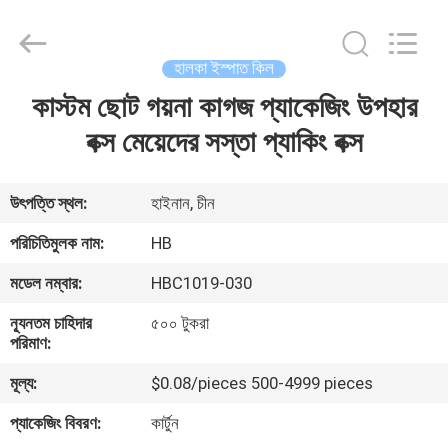
Electric
Co.,
Ltd.
All
Rights
হালকা ইস্পাত কিল
Reserved.
Developed
কাস্টম ছোট গয়না কাগজ প্যাকেজিং উপহার
বাড়ি
by
ECER
বক্স মেয়েদের সস্তা প্যাকিং বক্স
পণ্য
উৎপত্তি স্থল:
হাইনান, চীন
আমাদের
পরিচিতিমুলক নাম:
HB
সম্পর্কে
মডেল নম্বার:
HBC1019-030
ন্যূনতম চাহিদার
৫০০ টুকরা
কারখানা
পরিমাণ:
ভ্রমণ
মূল্য:
$0.08/pieces 500-4999 pieces
প্যাকেজিং বিবরণ:
কার্টুন
মান