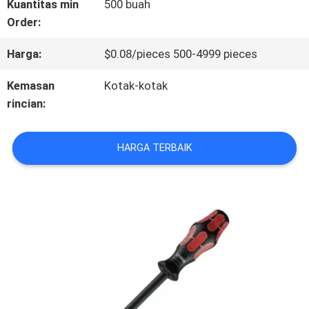
Kuantitas min
500 buah
Order:
KONTROL
Harga:
$0.08/pieces 500-4999 pieces
KUALITAS
Kemasan
Kotak-kotak
rincian:
HUBUNGI
KAMI
HARGA TERBAIK
BERITA
SEMUA
KASUS