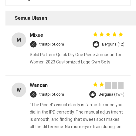
Semua Ulasan
Mixue
M
trustpilot.com
Berguna (12)
Solid Pattern Quick Dry One Piece Jumpsuit for
Women 2023 Customized Logo Gym Sets
Wanzan
W
trustpilot.com
Berguna (1w+)
"The Pico 4's visual clarity is fantastic once you
dial in the IPD correctly. The manual adjustment
is smooth, and finding that sweet spot makes
all the difference. No more eye strain during long
sessions. Highly recommend taking the time to