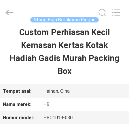
LuoX
Electric
Co.,
Ltd.
Stang Baja Berukuran Ringan
All
Rights
Custom Perhiasan Kecil
RUMAH
Reserved.
Developed
Kemasan Kertas Kotak
by
ECER
PRODUK
Hadiah Gadis Murah Packing
Box
TENTANG
KITA
Tempat asal:
Hainan, Cina
Nama merek:
HB
WISATA
Nomor model:
HBC1019-030
PABRIK