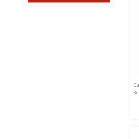
Cu
Ke
Pa