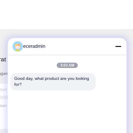
eceradmin
rat Kabar Kami
3:03 AM
ganan buletin kami untuk diskon dan banyak lagi.
Good day, what product are you looking 
for?