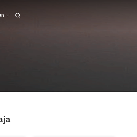
an
aja