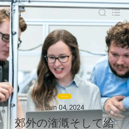
©
2020
-
2026
Shenzhen
LuoX
Electric
Co.,
家
Ltd.
All
Rights
へ
Reserved.
Developed
by
ECER
製
品
わ
ケース
た
Jun 04, 2024
し
郊外の潅漑そして給