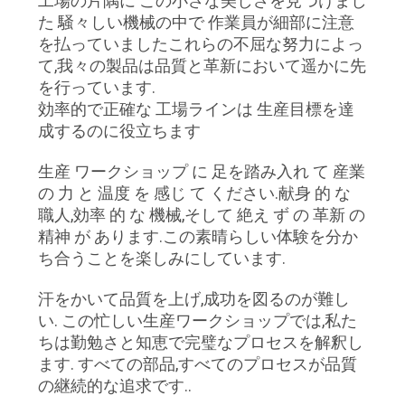
工場の片隅に この小さな美しさを見つけまし
た 騒々しい機械の中で 作業員が細部に注意
品
を払っていましたこれらの不屈な努力によっ
て,我々の製品は品質と革新において遥かに先
質
を行っています.
効率的で正確な 工場ラインは 生産目標を達
管
成するのに役立ちます
理
生産 ワークショップ に 足を踏み入れ て 産業
の 力 と 温度 を 感じ て ください.献身 的 な
連
職人,効率 的 な 機械,そして 絶え ず の 革新 の
精神 が あります.この素晴らしい体験を分か
絡
ち合うことを楽しみにしています.
く
汗をかいて品質を上げ,成功を図るのが難し
い. この忙しい生産ワークショップでは,私た
だ
ちは勤勉さと知恵で完璧なプロセスを解釈し
さ
ます. すべての部品,すべてのプロセスが品質
の継続的な追求です..
い