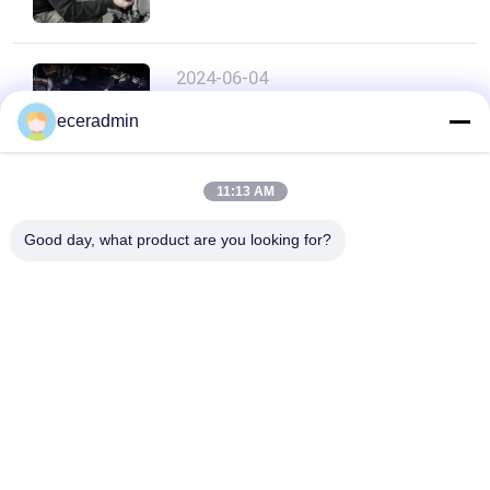
求
め
2024-06-04
博物館に入るにはどんな書類が
て
eceradmin
必要ですか.
く
11:13 AM
だ
Good day, what product are you looking for?
トップ
さ
い
人気カテゴリ
すべて
地
図
軽鋼キール
軽量鋼のストッド
鋼製のペイントキー
鋼筋の壁壁