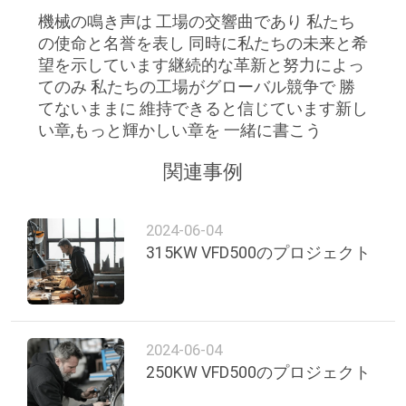
機械の鳴き声は 工場の交響曲であり 私たち
の使命と名誉を表し 同時に私たちの未来と希
ニ
望を示しています継続的な革新と努力によっ
てのみ 私たちの工場がグローバル競争で 勝
ュ
てないままに 維持できると信じています新し
ー
い章,もっと輝かしい章を 一緒に書こう
ス
関連事例
事
2024-06-04
315KW VFD500のプロジェクト
件
引
2024-06-04
金
250KW VFD500のプロジェクト
を