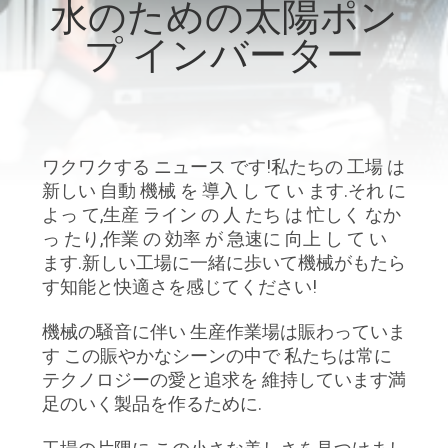
た
水のための太陽ポン
ち
プ インバーター
に
つ
い
ワクワクする ニュース です!私たちの 工場 は
新しい 自動 機械 を 導入 し て い ます.それ に
て
よっ て,生産 ライン の 人 たち は 忙しく なか
っ たり,作業 の 効率 が 急速に 向上 し て い
ます.新しい工場に一緒に歩いて機械がもたら
工
す知能と快適さを感じてください!
場
機械の騒音に伴い 生産作業場は賑わっていま
ツ
す この賑やかなシーンの中で 私たちは常に
テクノロジーの愛と追求を 維持しています満
ア
足のいく製品を作るために.
ー