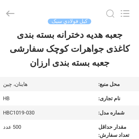
Shenzhen
LuoX
Electric
Co.,
کيل فولادي سبک
Ltd.
All
جعبه هدیه دخترانه بسته بندی
خانه
Rights
Reserved.
Developed
کاغذی جواهرات کوچک سفارشی
by
ECER
محصولات
جعبه بسته بندی ارزان
دربارهی
محل منبع:
هاینان، چین
ما
نام تجاری:
HB
شماره مدل:
HBC1019-030
کارخانه
مقدار حداقل
500 عدد
تور
تعداد سفارش: