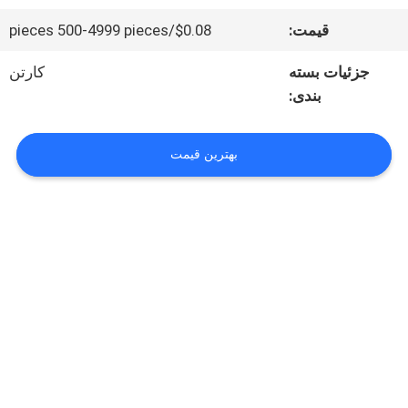
قیمت:
$0.08/pieces 500-4999 pieces
کنترل
جزئیات بسته
کارتن
کیفیت
بندی:
تماس
بهترین قیمت
با
ما
اخبار
همه