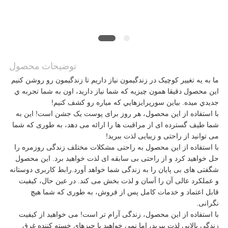
موارد
درخواست
نقل قول
توضیحات محصول
ما به يه تغيير کوچيک در زندگيمون نياز داريم تا زندگيمون رو روشن کنيم
اين محصول دقیقا همون چيزيه که شما نياز داريد، اون به شما تجربه ي
نقشه
جديدي ميده. بياين سورپرايزهايي که مياره رو کشف کنيم!
با استفاده از این محصول، هر روز برای پوست یک جشن است! این به
سایت
شما طیف گسترده ای از مراقبت ها را ارائه می دهد، به طوری که شما
می توانید از راحتی و زیبایی لذت ببرید!
با استفاده از این محصول به راحتی مشکلات مختلف زندگی روزمره را
حل خواهید کرد و از راحتی بی سابقه ای لذت خواهید برد. این محصول
سیاست
شگفتی های بی پایان را به زندگی شما خواهد آورد.رابط کاربری دوستانه
و عملکرد عالی آن را آسان و لذت بخش می کند. در عین حال، کیفیت
حفظ
قابل اعتماد و خدمات کامل پس از فروش، به طوری که شما هیچ
نگرانی.
حریم
با استفاده از این محصول، زندگی آرام تر است! می خواهید از کیفیت
زندگی بالایی لذت ببرید، اما نمی خواهید با چیزهای خسته کننده غرق