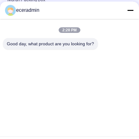
eceradmin
Custom Perhiasan Kecil Kemasan Kertas Kotak Hadiah Gadis
Murah Packing Box
Custom Perhiasan Kecil Kemasan Kertas Kotak Hadiah Gadis
2:28 PM
Murah Packing Box
Good day, what product are you looking for?
Bad Request
Semua
Stang Baja 
Keel Baja Ringan
Berukuran Ringan
Keel Cat Baja
Pembagian Baja
Bagian Rangka 
Logam