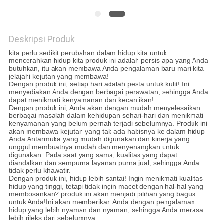
SITEMAP
Deskripsi Produk
KEBIJAKAN
kita perlu sedikit perubahan dalam hidup kita untuk
PRIVASI
mencerahkan hidup kita produk ini adalah persis apa yang Anda
butuhkan, itu akan membawa Anda pengalaman baru mari kita
jelajahi kejutan yang membawa!
Dengan produk ini, setiap hari adalah pesta untuk kulit! Ini
menyediakan Anda dengan berbagai perawatan, sehingga Anda
dapat menikmati kenyamanan dan kecantikan!
Dengan produk ini, Anda akan dengan mudah menyelesaikan
berbagai masalah dalam kehidupan sehari-hari dan menikmati
kenyamanan yang belum pernah terjadi sebelumnya. Produk ini
akan membawa kejutan yang tak ada habisnya ke dalam hidup
Anda.Antarmuka yang mudah digunakan dan kinerja yang
unggul membuatnya mudah dan menyenangkan untuk
digunakan. Pada saat yang sama, kualitas yang dapat
diandalkan dan sempurna layanan purna jual, sehingga Anda
tidak perlu khawatir.
Dengan produk ini, hidup lebih santai! Ingin menikmati kualitas
hidup yang tinggi, tetapi tidak ingin macet dengan hal-hal yang
membosankan? produk ini akan menjadi pilihan yang bagus
untuk Anda!Ini akan memberikan Anda dengan pengalaman
hidup yang lebih nyaman dan nyaman, sehingga Anda merasa
lebih rileks dari sebelumnya.