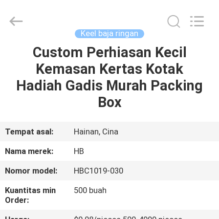
Electric
Co.,
Ltd.
All
Rights
Keel baja ringan
Reserved.
Developed
Custom Perhiasan Kecil
RUMAH
by
ECER
Kemasan Kertas Kotak
PRODUK
Hadiah Gadis Murah Packing
Box
TENTANG
KITA
Tempat asal:
Hainan, Cina
Nama merek:
HB
WISATA
Nomor model:
HBC1019-030
PABRIK
Kuantitas min
500 buah
Order:
KONTROL