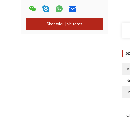
Skontaktuj się teraz
S
M
N
U
O