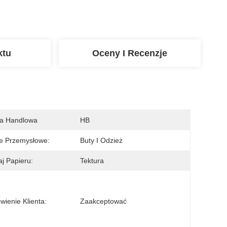
ktu
Oceny I Recenzje
a Handlowa
HB
e Przemysłowe:
Buty I Odzież
j Papieru:
Tektura
ienie Klienta:
Zaakceptować