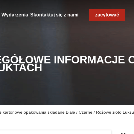
Wydarzenia
Skontaktuj się z nami
zacytować
EGÓŁOWE INFORMACJE 
UKTACH
e kartonowe opakowania składane Białe / Czarne / Różowe złoto Luk