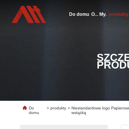
Do domu
O... My.
produkty
SZCZ
PROD
Do
>
produkty
>
Niestandardowe logo Papierow
domu
wstążką