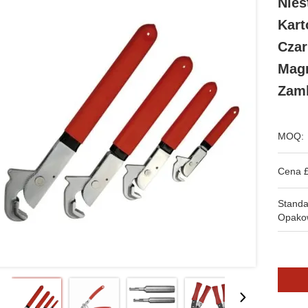
Nies
Kart
Czar
Magn
Zam
MOQ:
Cena £
Stand
Opako