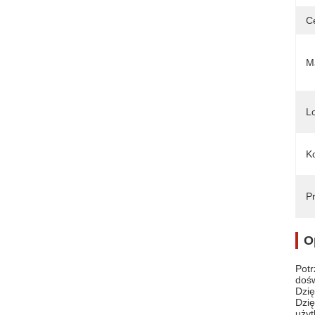
C
Ma
L
Ko
Pr
O
Potr
dośw
Dzię
Dzię
użyt