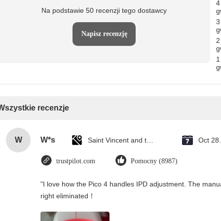
4
Na podstawie 50 recenzji tego dostawcy
g
3
g
Napisz recenzję
2
g
1
g
Wszystkie recenzje
W
W*s
Saint Vincent and the Grenadines
Oct 28
trustpilot.com
Pomocny (8987)
"I love how the Pico 4 handles IPD adjustment. The manual s
right eliminated！