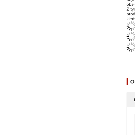
obsł
Z ty
prod
kied
O