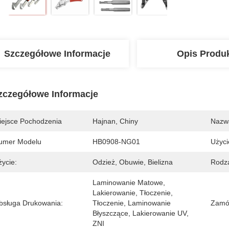
Szczegółowe Informacje
Opis Produ
zczegółowe Informacje
iejsce Pochodzenia
Hajnan, Chiny
Nazw
umer Modelu
HB0908-NG01
Użyci
życie:
Odzież, Obuwie, Bielizna
Rodza
Laminowanie Matowe, 
Lakierowanie, Tłoczenie, 
bsługa Drukowania:
Tłoczenie, Laminowanie 
Zamów
Błyszczące, Lakierowanie UV, 
ZNI