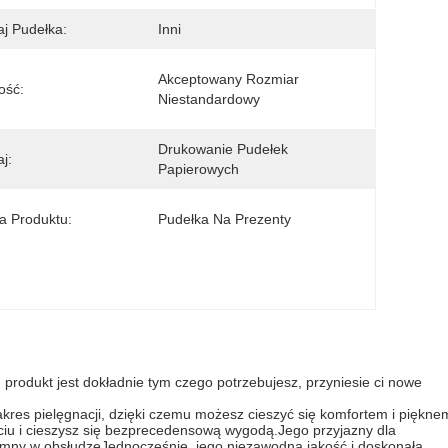
j Pudełka:
Inni
Akceptowany Rozmiar 
ość:
Niestandardowy
Drukowanie Pudełek 
j:
Papierowych
 Produktu:
Pudełka Na Prezenty
produkt jest dokładnie tym czego potrzebujesz, przyniesie ci nowe
akres pielęgnacji, dzięki czemu możesz cieszyć się komfortem i piękne
ciu i cieszysz się bezprecedensową wygodą.Jego przyjazny dla
zyjemny w obsłudzeJednocześnie, jego niezawodna jakość i doskonała