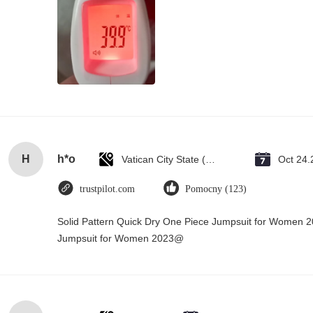
H
h*o
Vatican City State (Holy See)
Oct 24.
trustpilot.com
Pomocny (123)
Solid Pattern Quick Dry One Piece Jumpsuit for Women 
Jumpsuit for Women 2023@