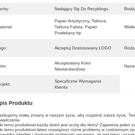
echy:
Nadający Się Do Recyklingu
Rodza
Papier Artystyczny, Tektura, 
teriał:
Tektura Falista, Papier 
Wielk
Powlekany Itp.
ogo:
Akceptuj Dostosowany LOGO
Rodza
Akceptowany Kolor 
lor:
Nazwa
Niestandardowy
Specyficzne Wymagania 
ojekt:
Klienta
pis Produktu
zebujemy małej zmiany w naszym życiu, aby rozjaśnić nasze życie. Ten 
iadczenie.
ki temu produktowi każdy dzień jest ucztą dla skóry! Zapewnia pełen z
ki temu produktowi łatwo rozwiążesz różne problemy w codziennym ży
kownika interfejs i doskonała wydajność sprawiają, że jest łatwy i pr