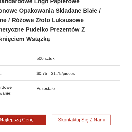
tandardowe Logo Papierowe
onowe Opakowania Składane Białe /
ne / Różowe Złoto Luksusowe
etyczne Pudełko Prezentów Z
knięciem Wstążką
500 sztuk
:
$0.75 - $1.75/pieces
ardowe
Pozostałe
wanie:
Najlepszą Cenę
Skontaktuj Się Z Nami