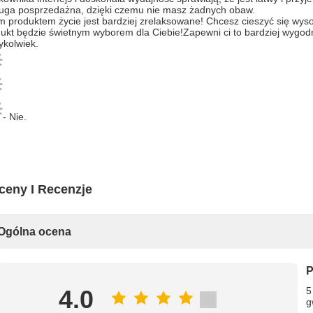
uga posprzedażna, dzięki czemu nie masz żadnych obaw.
m produktem życie jest bardziej zrelaksowane! Chcesz cieszyć się wys
ukt będzie świetnym wyborem dla Ciebie!Zapewni ci to bardziej wygodne
ykolwiek.
- Nie.
ceny I Recenzje
Ogólna ocena
P
4.0
5
g