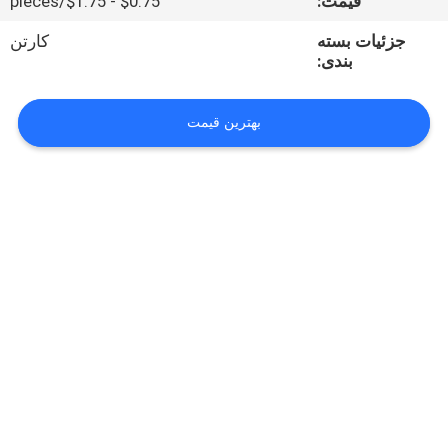
قیمت:
$0.75 - $1.75/pieces
کیفیت
جزئیات بسته
کارتن
بندی:
تماس
با
بهترین قیمت
ما
اخبار
همه
موارد
درخواست
نقل قول