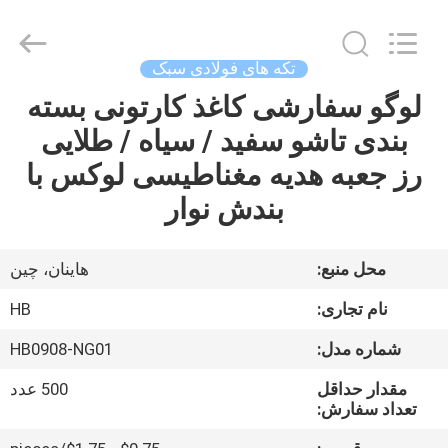
LuoX
Electric
Co.,
Ltd.
All
تکه های فولادی سبک
Rights
Reserved.
Developed
لوگو سفارشی کاغذ کارتونی بسته
خانه
by
ECER
بندی تاشو سفید / سیاه / طلایی
محصولات
رز جعبه هدیه مغناطیسی لوکس با
بندش نوار
دربارهی
ما
محل منبع:
هاینان، چین
نام تجاری:
HB
کارخانه
شماره مدل:
HB0908-NG01
تور
مقدار حداقل
500 عدد
تعداد سفارش:
کنترل