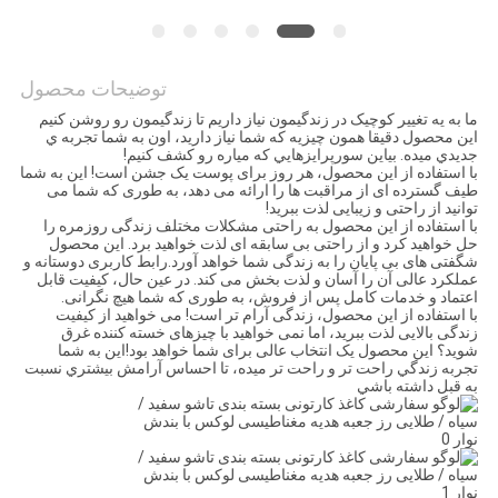
نقشه
سایت
توضیحات محصول
ما به يه تغيير کوچيک در زندگيمون نياز داريم تا زندگيمون رو روشن کنيم
سیاست
اين محصول دقیقا همون چيزيه که شما نياز داريد، اون به شما تجربه ي
جديدي ميده. بياين سورپرايزهايي که مياره رو کشف کنيم!
حفظ
با استفاده از این محصول، هر روز برای پوست یک جشن است! این به شما
طیف گسترده ای از مراقبت ها را ارائه می دهد، به طوری که شما می
حریم
توانید از راحتی و زیبایی لذت ببرید!
با استفاده از این محصول به راحتی مشکلات مختلف زندگی روزمره را
خصوصی
حل خواهید کرد و از راحتی بی سابقه ای لذت خواهید برد. این محصول
شگفتی های بی پایان را به زندگی شما خواهد آورد.رابط کاربری دوستانه و
عملکرد عالی آن را آسان و لذت بخش می کند. در عین حال، کیفیت قابل
اعتماد و خدمات کامل پس از فروش، به طوری که شما هیچ نگرانی.
با استفاده از این محصول، زندگی آرام تر است! می خواهید از کیفیت
زندگی بالایی لذت ببرید، اما نمی خواهید با چیزهای خسته کننده غرق
شوید؟ این محصول یک انتخاب عالی برای شما خواهد بود!اين به شما
تجربه زندگي راحت تر و راحت تر ميده، تا احساس آرامش بيشتري نسبت
به قبل داشته باشي