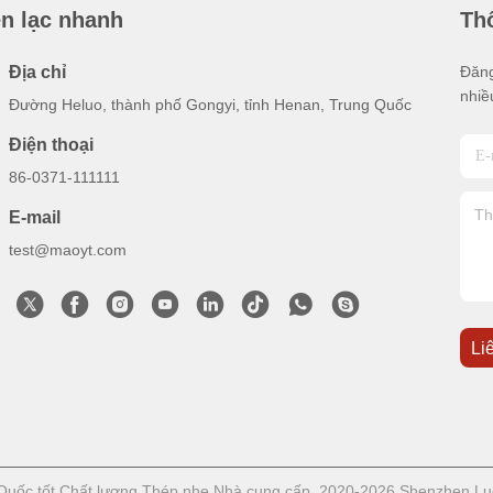
ên lạc nhanh
Thô
Địa chỉ
Đăng
nhiề
Đường Heluo, thành phố Gongyi, tỉnh Henan, Trung Quốc
Điện thoại
86-0371-111111
E-mail
test@maoyt.com
Li
uốc tốt Chất lượng Thép nhẹ Nhà cung cấp. 2020-2026 Shenzhen LuoX 