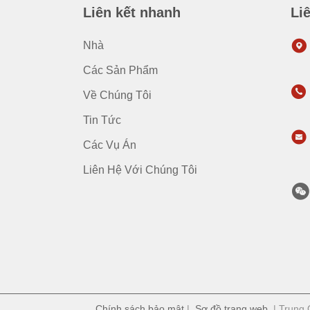
Liên kết nhanh
Li
Nhà
Các Sản Phẩm
Về Chúng Tôi
Tin Tức
Các Vụ Án
Liên Hệ Với Chúng Tôi
Chính sách bảo mật
|
Sơ đồ trang web
| Trung Q