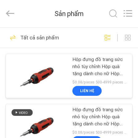
Shenzhen
LuoX
Electric
Sản phẩm
Co.,
Ltd.
All
Rights
Reserved.
NHÀ
9
Developed
Tất cả sản phẩm
by
ECER
Thép nhẹ
SẢN
Hộp đựng đồ trang sức
PHẨM
nhỏ tùy chỉnh Hộp quà
tặng dành cho nữ Hộp
VỀ
đóng gói giá rẻ
$0.08/pieces 500-4999 pieces MOQ:500 miếng
CHÚNG
LIÊN HỆ
9
TÔI
Hộp đựng đồ trang sức
Thép thép nhẹ
nhỏ tùy chỉnh Hộp quà
THAM
tặng dành cho nữ Hộp
đóng gói giá rẻ
QUAN
$0.08/pieces 500-4999 pieces MOQ:500 miếng