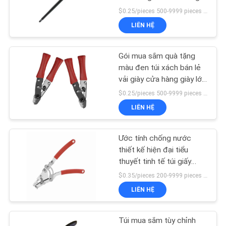
theo bìa cứng đóng gói
$0.25/pieces 500-9999 pieces MOQ:500 miếng
TIN
người mua hàng túi giấy
LIÊN HỆ
TỨC
kraft
9
Các bộ phận khung
Gói mua sắm quà tặng
CÁC
màu đen túi xách bán lẻ
kim loại
vải giày cửa hàng giày lớn
TRƯỜNG
túi giấy tote với logo in
$0.25/pieces 500-9999 pieces MOQ:500 miếng
HỢP
tùy chỉnh
LIÊN HỆ
YÊU
Ước tính chống nước
CẦU
thiết kế hiện đại tiểu
thuyết tinh tế túi giấy
BÁO
sang trọng màu trắng
$0.35/pieces 200-9999 pieces MOQ:200 cái
GIÁ
cảm ơn các túi cho cửa
LIÊN HỆ
hàng
SƠ
Túi mua sắm tùy chỉnh