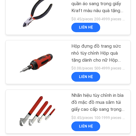
ĐỒ
quần áo sang trọng giấy
Kraft màu nâu quà tặng
TRANG
túi giấy Boutique lớn cho
$0.45/pieces 200-4999 pieces MOQ:200 cái
WEB
logo băng tay cầm túi
LIÊN HỆ
CHÍNH
Hộp đựng đồ trang sức
nhỏ tùy chỉnh Hộp quà
SÁCH
tặng dành cho nữ Hộp
BẢO
đóng gói giá rẻ
$0.08/pieces 500-4999 pieces MOQ:500 miếng
MẬT
LIÊN HỆ
Nhãn hiệu tùy chỉnh in bìa
đồ mặc đồ mua sắm túi
giấy cao cấp sang trọng
với logo của riêng bạn
$0.45/pieces 100-1999 pieces MOQ:100 cái
LIÊN HỆ