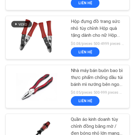
LIÊN HỆ
NHÀ
MÁY
Hộp đựng đồ trang sức
9
nhỏ tùy chỉnh Hộp quà
KIỂM
tặng dành cho nữ Hộp
Vỏ sơn thép
đóng gói giá rẻ
SOÁT
$0.08/pieces 500-4999 pieces MOQ:500 miếng
LIÊN HỆ
CHẤT
LƯỢNG
Nhà máy bán buôn bao bì
thực phẩm chống dầu túi
LIÊN
bánh mì nướng bên ngoài
9
người bán Bottom Kraft
$0.05/pieces 500-999 pieces MOQ:500 miếng
HỆ
Paper Bag
LIÊN HỆ
VỚI
Thép Stud Partition
CHÚNG
Quần áo kinh doanh tùy
TÔI
chỉnh đồng bằng mờ /
đen bóng nhỏ lớn mang