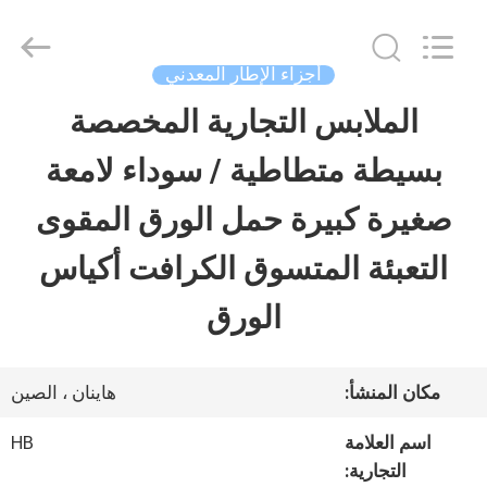
LuoX
Electric
Co.,
Ltd.
أجزاء الإطار المعدني
All
Rights
الملابس التجارية المخصصة
المنزل
Reserved.
Developed
بسيطة متطاطية / سوداء لامعة
by
ECER
المنتجات
صغيرة كبيرة حمل الورق المقوى
التعبئة المتسوق الكرافت أكياس
معلومات
الورق
عنا
مكان المنشأ:
هاينان ، الصين
جولة
اسم العلامة
HB
في
التجارية: