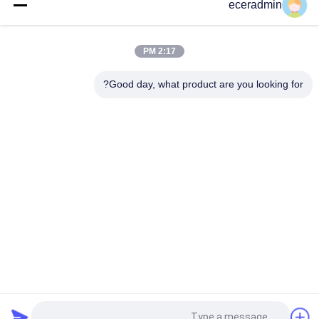
IPD correctly. The manual adjustment is
eceradmin
تخصيص مجوهرات صغيرة ورق التعبئة والتغليف صندوق هدايا الفتيات
smooth, and finding that sweet spot makes all
صندوق التعبئة الرخيصة
the difference. No more eye strain during long
2:17 PM
sessions. Highly r
مصنع بيع بالجملة كيس التعبئة الغذائية المقاومة للزيت الخبز المحمص
خارج البائع أسفل كيس الورق الكرافت
Good day, what product are you looking for?
بيع الكرتون الفاخر بيع الهدايا السوداء التسوق الحقائب بيع الملابس
بكميات كبيرة متجر الأحذية الكبيرة كيس الورق مع شعار مطبوع خصيصا
فئات شعبية
جميع
طوابق الفولاذ الخفيفة
حفرة الفولاذ الخفيفة
قشرة الطلاء من 
الحائط الفولاذي
الصلب