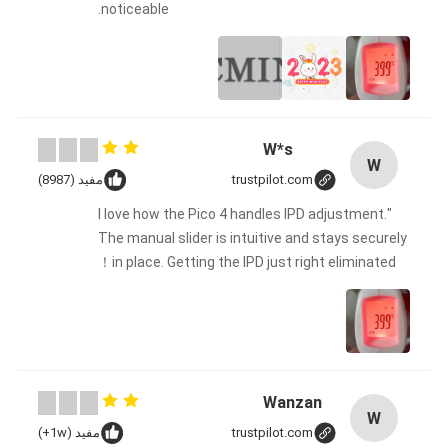
noticeable.
W*s
W
trustpilot.com
مفيد (8987)
"I love how the Pico 4 handles IPD adjustment.
The manual slider is intuitive and stays securely
in place. Getting the IPD just right eliminated！
Wanzan
W
trustpilot.com
مفيد (1w+)