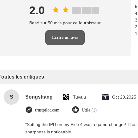
2.0
5
4
3
Basé sur 50 avis pour ce fournisseur
2
1
Écrire un avis
Toutes les critiques
S
Songshang
Tuvalu
Oct 29.2025
trustpilot.com
Utile (1)
"Setting the IPD on my Pico 4 was a game-changer! The th
sharpness is noticeable.