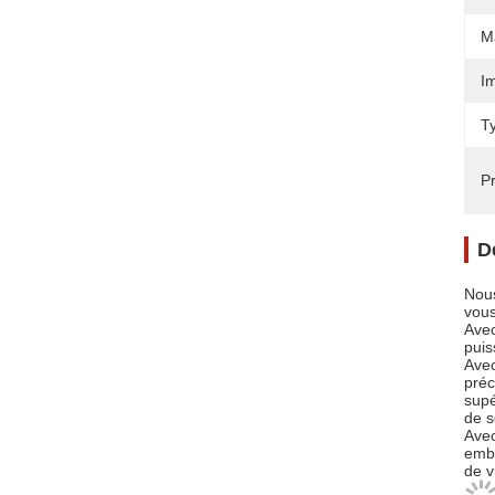
Ma
I
T
Pr
D
Nous
vous
Avec
puis
Avec
préc
supé
de s
Avec
embo
de v