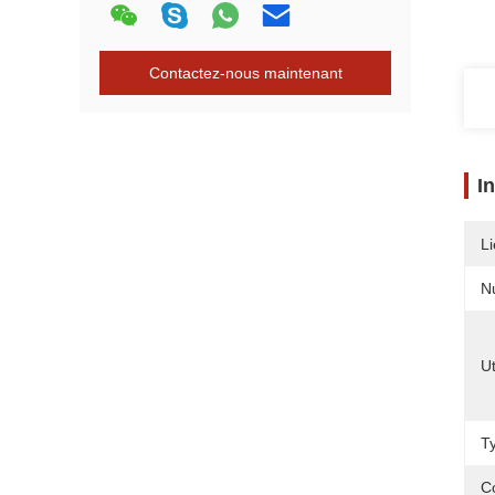
Contactez-nous maintenant
I
Li
N
Ut
T
C