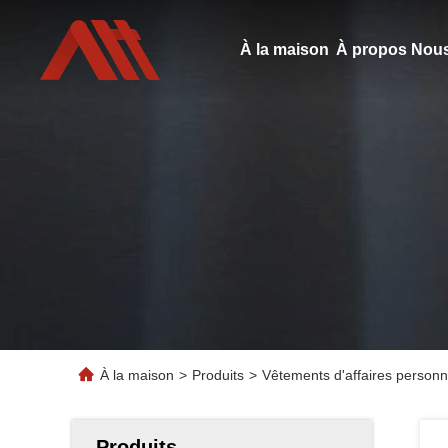
À la maison
À propos Nous
À la maison
>
Produits
>
Vêtements d'affaires personna
Produits