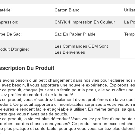
tériel:
Carton Blanc
Utilis
mpression:
CMYK 4 Impression En Couleur
La Po
ype De Sac:
Sac En Papier Pliable
Temps
Les Commandes OEM Sont 
oduit D'origine:
Les Bienvenues
escription Du Produit
 avons besoin d'un petit changement dans nos vies pour éclairer nos v
 avez besoin, il vous apportera une nouvelle expérience. Explorons les 
 ce produit, chaque jour est un festin pour la peau, elle vous offre 
siez profiter du confort et de la beauté!
 ce produit, vous résoudrez facilement divers problèmes de la vie quo
édent. Ce produit apportera d'innombrables surprises à votre vie.Son i
rieures le rendent facile et agréable à utiliser. En même temps, sa quali
orte que vous n'avez pas de soucis.
 ce produit, la vie est plus détendue! Vous voulez profiter d'une haute 
urbés par des choses ennuyeuses? Ce produit sera un excellent choix
ie plus pratique et confortable, pour que vous vous sentiez plus déten