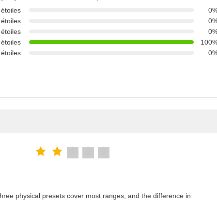
 étoiles
0
 étoiles
0
 étoiles
0
 étoiles
100
 étoiles
0
ree physical presets cover most ranges, and the difference in