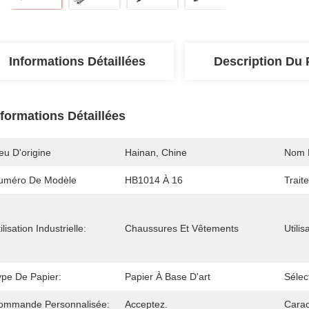
Informations Détaillées
Description Du 
nformations Détaillées
eu D'origine
Hainan, Chine
Nom 
uméro De Modèle
HB1014 À 16
Trait
ilisation Industrielle:
Chaussures Et Vêtements
Utilis
ype De Papier:
Papier À Base D'art
Sélec
ommande Personnalisée:
Acceptez.
Carac