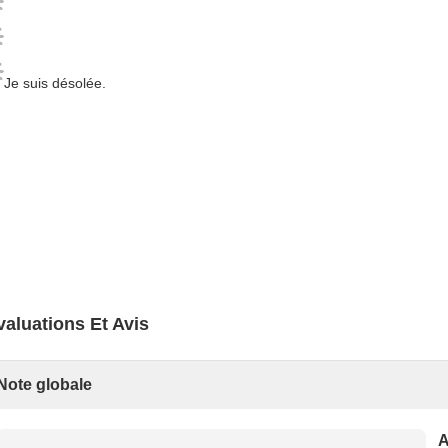
Je suis désolée.
valuations Et Avis
Note globale
A