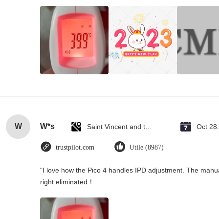
W
W*s
Saint Vincent and the Grenadines
Oct 28
trustpilot.com
Utile (8987)
"I love how the Pico 4 handles IPD adjustment. The manual s
right eliminated！