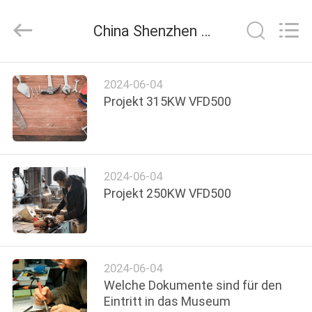
Electric
Co.,
Ltd.
China Shenzhen LuoX Electric Co., Ltd Unternehmens-News
All
Rights
Reserved.
Developed
by
ZU
ECER
2024-06-04
HAUSE
Projekt 315KW VFD500
PRODUKTE
2024-06-04
ÜBER
Projekt 250KW VFD500
UNS
WERKSBESICHTIGUNG
2024-06-04
Welche Dokumente sind für den
QUALITÄTSKONTROLLE
Eintritt in das Museum