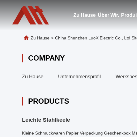
Zu Hause
Über Wir.
Produi
Zu Hause
>
China Shenzhen LuoX Electric Co., Ltd S
COMPANY
Zu Hause
Unternehmensprofil
Werksbes
PRODUCTS
Leichte Stahlkeele
Kleine Schmuckwaren Papier Verpackung Geschenkbox Mäd