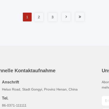
1
2
3
hnelle Kontaktaufnahme
Un
Anschrift
Abon
mehr
Heluo Road, Stadt Gongyi, Provinz Henan, China
Tel.
86-0371-111111