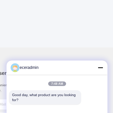
eceradmin
ser Newsletter
7:48 AM
nieren Sie unseren Newsletter für Rabatte und
.
Good day, what product are you looking 
for?