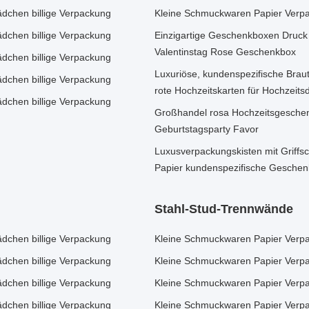
chen billige Verpackung
Kleine Schmuckwaren Papier Verp
chen billige Verpackung
Einzigartige Geschenkboxen Druc
Valentinstag Rose Geschenkbox
chen billige Verpackung
Luxuriöse, kundenspezifische Brau
chen billige Verpackung
rote Hochzeitskarten für Hochzeits
chen billige Verpackung
Großhandel rosa Hochzeitsgeschenk
Geburtstagsparty Favor
Luxusverpackungskisten mit Griffs
Papier kundenspezifische Gesche
Stahl-Stud-Trennwände
chen billige Verpackung
Kleine Schmuckwaren Papier Verp
chen billige Verpackung
Kleine Schmuckwaren Papier Verp
chen billige Verpackung
Kleine Schmuckwaren Papier Verp
chen billige Verpackung
Kleine Schmuckwaren Papier Verp