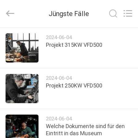
Electric
Co.,
Ltd.
Jüngste Fälle
All
Rights
Reserved.
Developed
by
ZU
ECER
2024-06-04
HAUSE
Projekt 315KW VFD500
PRODUKTE
2024-06-04
ÜBER
Projekt 250KW VFD500
UNS
WERKSBESICHTIGUNG
2024-06-04
Welche Dokumente sind für den
QUALITÄTSKONTROLLE
Eintritt in das Museum