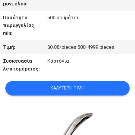
μοντέλου:
ΣΤΟ
Ποσότητα
500 κομμάτια
ΕΡΓΟΣΤΆΣΙΟ
παραγγελίας
min:
ΈΛΕΓΧΟΣ
Τιμή:
$0.08/pieces 500-4999 pieces
ΠΟΙΌΤΗΤΑΣ
Συσκευασία
Καρτόνια
λεπτομέρειες:
ΕΠΙΚΟΙΝΩΝΉΣΤΕ
ΚΑΛΎΤΕΡΗ ΤΙΜΉ
ΜΑΖΊ
ΜΑΣ
ΕΙΔΉΣΕΙΣ