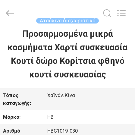
LuoX
Electric
Co.,
Ltd.
Ατσάλινα διαχωριστικά
All
Rights
Προσαρμοσμένα μικρά
ΣΠΊΤΙ
Reserved.
Developed
by
κοσμήματα Χαρτί συσκευασία
ECER
ΠΡΟΪΌΝΤΑ
Κουτί δώρο Κορίτσια φθηνό
κουτί συσκευασίας
ΣΧΕΤΙΚΆ
ΜΕ
Τόπος
Χαϊνάν, Κίνα
καταγωγής:
ΕΜΆΣ
Μάρκα:
HB
ΕΠΙΣΚΈΨΕΙΣ
Αριθμό
HBC1019-030