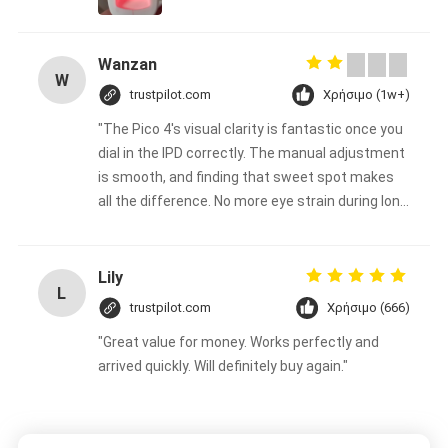
Wanzan
W
trustpilot.com
Χρήσιμο (1w+)
"The Pico 4's visual clarity is fantastic once you
dial in the IPD correctly. The manual adjustment
is smooth, and finding that sweet spot makes
all the difference. No more eye strain during long
sessions. Highly recommend taking the time to
set it up properly!""The Pico 4's visual clarity is
fantastic once you dial in the IPD correctly. The
Lily
L
manual adjustment is smooth, and finding that
trustpilot.com
Χρήσιμο (666)
sweet spot makes all the difference. No more
"Great value for money. Works perfectly and
eye strain during long sessions. Highly
arrived quickly. Will definitely buy again."
recommend taking the time to set it up
properly!""The Pico 4's visual clarity is fantastic
once you dial in the IPD correctly. The manual
adjustment is smooth, and finding that sweet