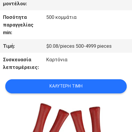
μοντέλου:
ΣΤΟ
Ποσότητα
500 κομμάτια
ΕΡΓΟΣΤΆΣΙΟ
παραγγελίας
min:
ΈΛΕΓΧΟΣ
Τιμή:
$0.08/pieces 500-4999 pieces
ΠΟΙΌΤΗΤΑΣ
Συσκευασία
Καρτόνια
λεπτομέρειες:
ΕΠΙΚΟΙΝΩΝΉΣΤΕ
ΚΑΛΎΤΕΡΗ ΤΙΜΉ
ΜΑΖΊ
ΜΑΣ
ΕΙΔΉΣΕΙΣ