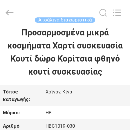
LuoX
Electric
Co.,
Ltd.
Ατσάλινα διαχωριστικά
All
Rights
Προσαρμοσμένα μικρά
ΣΠΊΤΙ
Reserved.
Developed
by
κοσμήματα Χαρτί συσκευασία
ECER
ΠΡΟΪΌΝΤΑ
Κουτί δώρο Κορίτσια φθηνό
κουτί συσκευασίας
ΣΧΕΤΙΚΆ
ΜΕ
Τόπος
Χαϊνάν, Κίνα
καταγωγής:
ΕΜΆΣ
Μάρκα:
HB
ΕΠΙΣΚΈΨΕΙΣ
Αριθμό
HBC1019-030