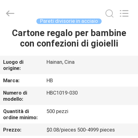
LuoX
Electric
Co.,
Ltd.
All
Pareti divisorie in acciaio
Rights
Reserved.
Cartone regalo per bambine
CASA.
Developed
by
ECER
con confezioni di gioielli
PRODOTTI
Luogo di
Hainan, Cina
origine:
SU
DI
Marca:
HB
NOI
Numero di
HBC1019-030
modello:
VISITA
Quantità di
500 pezzi
ordine minimo:
ALLA
Prezzo:
$0.08/pieces 500-4999 pieces
FABBRICA