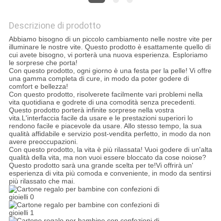
MAPPA
DEL
Descrizione di prodotto
Abbiamo bisogno di un piccolo cambiamento nelle nostre vite per
SITO
illuminare le nostre vite. Questo prodotto è esattamente quello di
cui avete bisogno, vi porterà una nuova esperienza. Esploriamo
le sorprese che porta!
Con questo prodotto, ogni giorno è una festa per la pelle! Vi offre
POLITICA
una gamma completa di cure, in modo da poter godere di
comfort e bellezza!
SULLA
Con questo prodotto, risolverete facilmente vari problemi nella
vita quotidiana e godrete di una comodità senza precedenti.
PRIVACY
Questo prodotto porterà infinite sorprese nella vostra
vita.L'interfaccia facile da usare e le prestazioni superiori lo
rendono facile e piacevole da usare. Allo stesso tempo, la sua
qualità affidabile e servizio post-vendita perfetto, in modo da non
avere preoccupazioni.
Con questo prodotto, la vita è più rilassata! Vuoi godere di un'alta
qualità della vita, ma non vuoi essere bloccato da cose noiose?
Questo prodotto sarà una grande scelta per te!Vi offrirà un'
esperienza di vita più comoda e conveniente, in modo da sentirsi
più rilassato che mai.