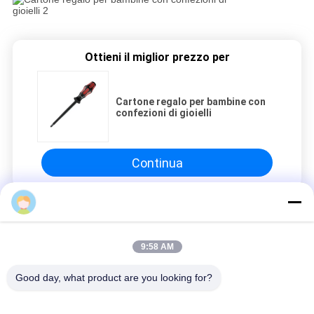
Ottieni il miglior prezzo per
Cartone regalo per bambine con
confezioni di gioielli
Continua
Pareti divisorie in acciaio
9:58 AM
Cartone regalo per bambine con confezioni di gioielli
Cartone regalo per bambine con confezioni di gioielli
Good day, what product are you looking for?
Cartone regalo per bambine con confezioni di gioielli