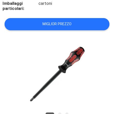
Imballaggi
cartoni
particolari:
CONTROLLO
DELLA
MIGLIOR PREZZO
QUALITÀ
CONTATTACI
NOTIZIE
CASI
CHIEDI UN
PREVENTIVO