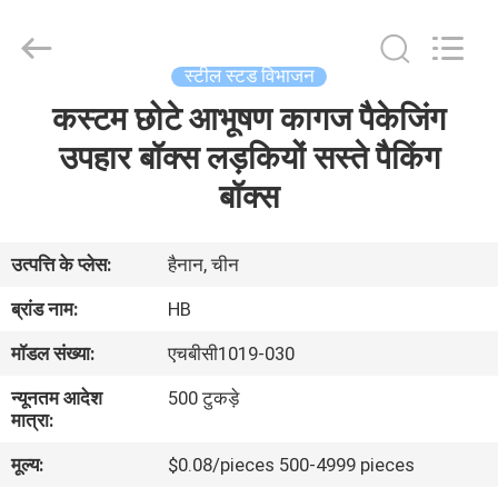
Electric
Co.,
Ltd.
All
Rights
स्टील स्टड विभाजन
Reserved.
Developed
कस्टम छोटे आभूषण कागज पैकेजिंग
घर
by
ECER
उपहार बॉक्स लड़कियों सस्ते पैकिंग
उत्पाद
बॉक्स
हमारे
उत्पत्ति के प्लेस:
हैनान, चीन
बारे
ब्रांड नाम:
HB
में
मॉडल संख्या:
एचबीसी1019-030
न्यूनतम आदेश
500 टुकड़े
कारखाना
मात्रा:
भ्रमण
मूल्य:
$0.08/pieces 500-4999 pieces