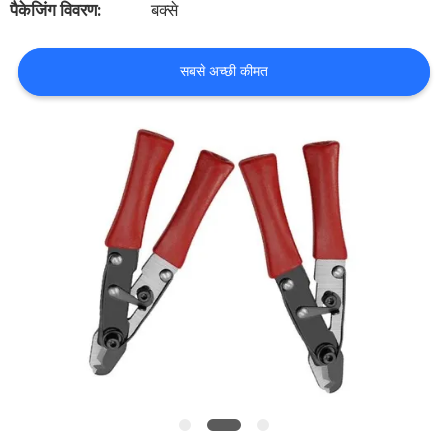
पैकेजिंग विवरण:
बक्से
गुणवत्ता
नियंत्रण
सबसे अच्छी कीमत
हमसे
संपर्क
करें
समाचार
मामलों
एक
उद्धरण