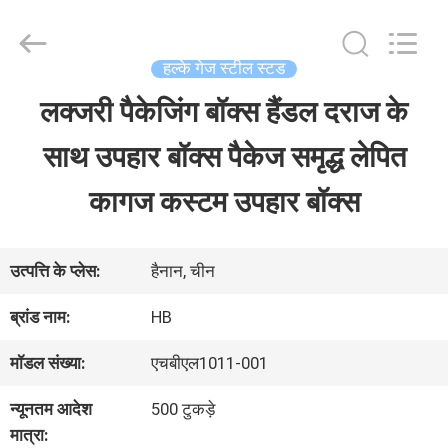
LuoX
Electric
Co.,
Ltd.
हल्के गेज स्टील स्टड
All
Rights
लक्जरी पैकेजिंग बॉक्स हैंडल दराज के
घर
Reserved.
Developed
साथ उपहार बॉक्स पैकेज समृद्ध लेपित
by
ECER
उत्पाद
कागज कस्टम उपहार बॉक्स
हमारे
उत्पत्ति के प्लेस:
हैनान, चीन
बारे
ब्रांड नाम:
HB
में
मॉडल संख्या:
एचबीएल1011-001
न्यूनतम आदेश
500 टुकड़े
कारखाना
मात्रा: