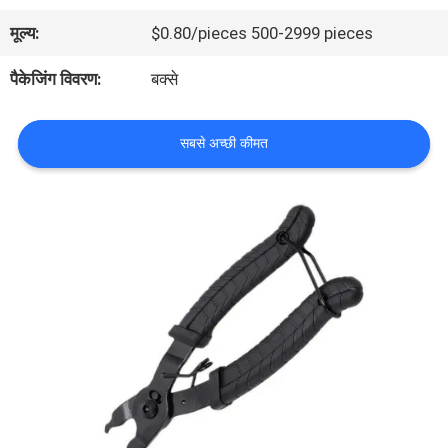
भ्रमण
मूल्य:
$0.80/pieces 500-2999 pieces
पैकेजिंग विवरण:
बक्से
गुणवत्ता
नियंत्रण
सबसे अच्छी कीमत
हमसे
संपर्क
करें
समाचार