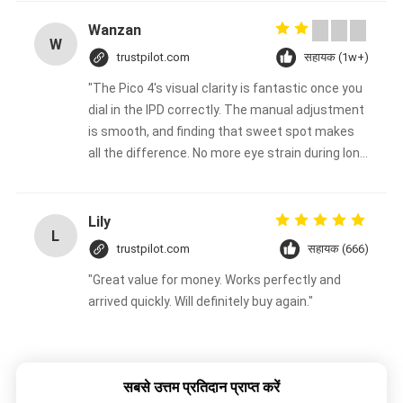
Wanzan
W
trustpilot.com
सहायक (1w+)
"The Pico 4's visual clarity is fantastic once you
dial in the IPD correctly. The manual adjustment
is smooth, and finding that sweet spot makes
all the difference. No more eye strain during long
sessions. Highly recommend taking the time to
set it up properly!""The Pico 4's visual clarity is
fantastic once you dial in the IPD correctly. The
Lily
L
manual adjustment is smooth, and finding that
trustpilot.com
सहायक (666)
sweet spot makes all the difference. No more
"Great value for money. Works perfectly and
eye strain during long sessions. Highly
arrived quickly. Will definitely buy again."
recommend taking the time to set it up
properly!""The Pico 4's visual clarity is fantastic
once you dial in the IPD correctly. The manual
adjustment is smooth, and finding that sweet
सबसे उत्तम प्रतिदान प्राप्त करें
spot makes all the difference. No more eye