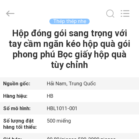
Shenzhen
LuoX
Electric
Co.,
Ltd.
Thép thép nhẹ
All
Rights
Reserved.
Hộp đóng gói sang trọng với
NHÀ
Developed
by
tay cầm ngăn kéo hộp quà gói
ECER
SẢN
phong phú Bọc giấy hộp quà
PHẨM
tùy chỉnh
VỀ
Nguồn gốc:
Hải Nam, Trung Quốc
CHÚNG
Hàng hiệu:
HB
TÔI
Số mô hình:
HBL1011-001
Số lượng đặt
500 miếng
THAM
hàng tối thiểu:
QUAN