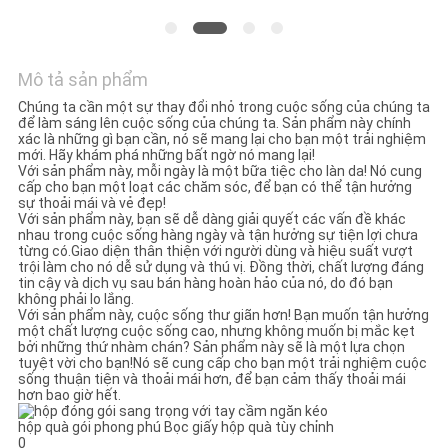
TIN
TỨC
Mô tả sản phẩm
Chúng ta cần một sự thay đổi nhỏ trong cuộc sống của chúng ta
để làm sáng lên cuộc sống của chúng ta. Sản phẩm này chính
CÁC
xác là những gì bạn cần, nó sẽ mang lại cho bạn một trải nghiệm
mới. Hãy khám phá những bất ngờ nó mang lại!
TRƯỜNG
Với sản phẩm này, mỗi ngày là một bữa tiệc cho làn da! Nó cung
cấp cho bạn một loạt các chăm sóc, để bạn có thể tận hưởng
HỢP
sự thoải mái và vẻ đẹp!
Với sản phẩm này, bạn sẽ dễ dàng giải quyết các vấn đề khác
nhau trong cuộc sống hàng ngày và tận hưởng sự tiện lợi chưa
từng có.Giao diện thân thiện với người dùng và hiệu suất vượt
YÊU
trội làm cho nó dễ sử dụng và thú vị. Đồng thời, chất lượng đáng
tin cậy và dịch vụ sau bán hàng hoàn hảo của nó, do đó bạn
CẦU
không phải lo lắng.
Với sản phẩm này, cuộc sống thư giãn hơn! Bạn muốn tận hưởng
BÁO
một chất lượng cuộc sống cao, nhưng không muốn bị mắc kẹt
bởi những thứ nhàm chán? Sản phẩm này sẽ là một lựa chọn
GIÁ
tuyệt vời cho bạn!Nó sẽ cung cấp cho bạn một trải nghiệm cuộc
sống thuận tiện và thoải mái hơn, để bạn cảm thấy thoải mái
hơn bao giờ hết.
SƠ