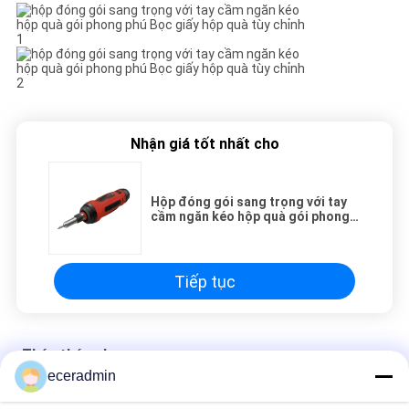
ĐỒ
TRANG
WEB
CHÍNH
Nhận giá tốt nhất cho
SÁCH
BẢO
Hộp đóng gói sang trọng với tay
cầm ngăn kéo hộp quà gói phong
MẬT
phú Bọc giấy hộp quà tùy chỉnh
Tiếp tục
Thép thép nhẹ
eceradmin
Hộp đựng đồ trang sức nhỏ tùy chỉnh Hộp quà tặng dành cho
nữ Hộp đóng gói giá rẻ