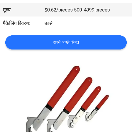
भ्रमण
मूल्य:
$0.62/pieces 500-4999 pieces
पैकेजिंग विवरण:
बक्से
गुणवत्ता
नियंत्रण
सबसे अच्छी कीमत
हमसे
संपर्क
करें
समाचार