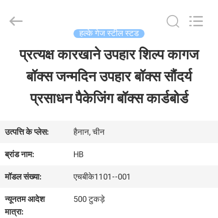
LuoX
Electric
Co.,
Ltd.
हल्के गेज स्टील स्टड
All
Rights
प्रत्यक्ष कारखाने उपहार शिल्प कागज
घर
Reserved.
Developed
बॉक्स जन्मदिन उपहार बॉक्स सौंदर्य
by
ECER
उत्पाद
प्रसाधन पैकेजिंग बॉक्स कार्डबोर्ड
हमारे
उत्पत्ति के प्लेस:
हैनान, चीन
बारे
ब्रांड नाम:
HB
में
मॉडल संख्या:
एचबीके1101--001
न्यूनतम आदेश
500 टुकड़े
कारखाना
मात्रा: