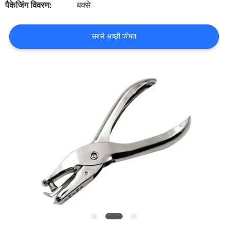
पैकेजिंग विवरण:
बक्से
गुणवत्ता
नियंत्रण
सबसे अच्छी कीमत
हमसे
संपर्क
करें
समाचार
मामलों
एक
उद्धरण