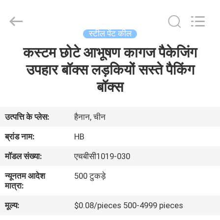
Electric
Co.,
Ltd.
All
Rights
स्टील पेंट कील
Reserved.
Developed
कस्टम छोटे आभूषण कागज पैकेजिंग
घर
by
ECER
उपहार बॉक्स लड़कियों सस्ते पैकिंग
उत्पाद
बॉक्स
हमारे
उत्पत्ति के प्लेस:
हैनान, चीन
बारे
ब्रांड नाम:
HB
में
मॉडल संख्या:
एचबीसी1019-030
न्यूनतम आदेश
500 टुकड़े
कारखाना
मात्रा:
भ्रमण
मूल्य:
$0.08/pieces 500-4999 pieces