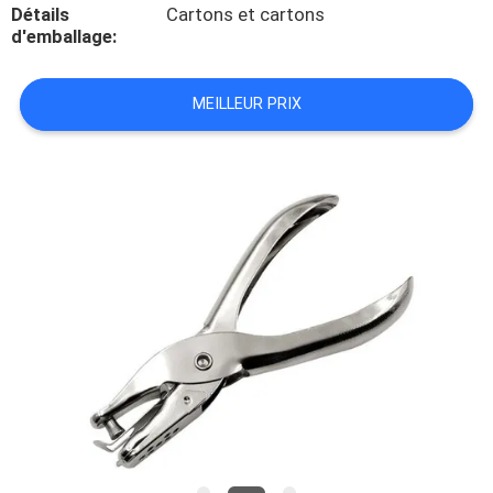
VISITE
Détails
Cartons et cartons
d'emballage:
DE
L'USINE
MEILLEUR PRIX
CONTRÔLE
DE
LA
QUALITÉ
NOUS
CONTACTER
NOUVELLES