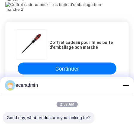
Coffret cadeau pour filles boîte
d'emballage bon marché
Continuer
eceradmin
Quille de peinture en acier
2:59 AM
Coffret cadeau pour filles boîte d'emballage bon marché
Coffret cadeau pour filles boîte d'emballage bon marché
Good day, what product are you looking for?
Coffret cadeau pour filles boîte d'emballage bon marché