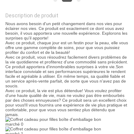
LES
Description de produit
AFFAIRES
Nous avons besoin d'un petit changement dans nos vies pour
éclairer nos vies. Ce produit est exactement ce dont vous avez
besoin, il vous apportera une nouvelle expérience. Explorons les
DEMANDEZ
surprises qu'il apporte!
Avec ce produit, chaque jour est un festin pour la peau, elle vous
UN DEVIS
offre une gamme complète de soins, pour que vous puissiez
profiter du confort et de la beauté!
Avec ce produit, vous résoudrez facilement divers problèmes de
la vie quotidienne et profiterez d'une commodité sans précédent.
PLAN
Ce produit apportera d'innombrables surprises à votre vie.Son
interface conviviale et ses performances supérieures le rendent
DU
facile et agréable à utiliser. En même temps, sa qualité fiable et
un service après-vente parfait, de sorte que vous n'avez pas de
SITE
soucis.
Avec ce produit, la vie est plus détendue! Vous voulez profiter
d'une haute qualité de vie, mais ne voulez pas être embourbés
par des choses ennuyeuses? Ce produit sera un excellent choix
POLITIQUE
pour vous!Il vous fournira une expérience de vie plus pratique et
confortable, pour que vous vous sentiez plus détendu que
jamais.
DE
CONFIDENTIALITÉ