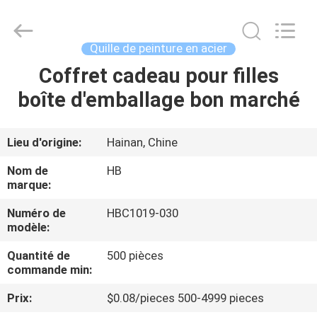
LuoX
Electric
Co.,
Ltd.
All
Quille de peinture en acier
Rights
Reserved.
Coffret cadeau pour filles
À
Developed
by
ECER
boîte d'emballage bon marché
LA
MAISON
Lieu d'origine:
Hainan, Chine
PRODUITS
Nom de
HB
marque:
À
Numéro de
HBC1019-030
modèle:
PROPOS
Quantité de
500 pièces
DE
commande min:
NOUS
Prix:
$0.08/pieces 500-4999 pieces