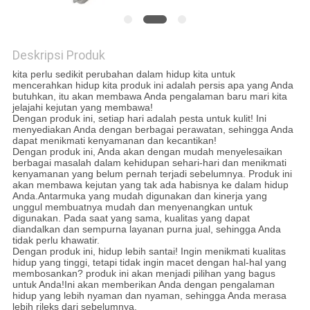
SITEMAP
Deskripsi Produk
KEBIJAKAN
kita perlu sedikit perubahan dalam hidup kita untuk
PRIVASI
mencerahkan hidup kita produk ini adalah persis apa yang Anda
butuhkan, itu akan membawa Anda pengalaman baru mari kita
jelajahi kejutan yang membawa!
Dengan produk ini, setiap hari adalah pesta untuk kulit! Ini
menyediakan Anda dengan berbagai perawatan, sehingga Anda
dapat menikmati kenyamanan dan kecantikan!
Dengan produk ini, Anda akan dengan mudah menyelesaikan
berbagai masalah dalam kehidupan sehari-hari dan menikmati
kenyamanan yang belum pernah terjadi sebelumnya. Produk ini
akan membawa kejutan yang tak ada habisnya ke dalam hidup
Anda.Antarmuka yang mudah digunakan dan kinerja yang
unggul membuatnya mudah dan menyenangkan untuk
digunakan. Pada saat yang sama, kualitas yang dapat
diandalkan dan sempurna layanan purna jual, sehingga Anda
tidak perlu khawatir.
Dengan produk ini, hidup lebih santai! Ingin menikmati kualitas
hidup yang tinggi, tetapi tidak ingin macet dengan hal-hal yang
membosankan? produk ini akan menjadi pilihan yang bagus
untuk Anda!Ini akan memberikan Anda dengan pengalaman
hidup yang lebih nyaman dan nyaman, sehingga Anda merasa
lebih rileks dari sebelumnya.