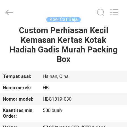
Electric
Co.,
Ltd.
All
Rights
Keel Cat Baja
Reserved.
Developed
Custom Perhiasan Kecil
RUMAH
by
ECER
Kemasan Kertas Kotak
PRODUK
Hadiah Gadis Murah Packing
Box
TENTANG
KITA
Tempat asal:
Hainan, Cina
Nama merek:
HB
WISATA
Nomor model:
HBC1019-030
PABRIK
Kuantitas min
500 buah
Order:
KONTROL