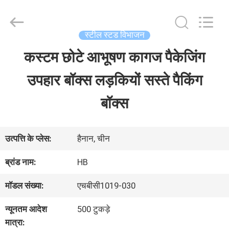
LuoX
Electric
Co.,
Ltd.
स्टील स्टड विभाजन
All
Rights
कस्टम छोटे आभूषण कागज पैकेजिंग
घर
Reserved.
Developed
उपहार बॉक्स लड़कियों सस्ते पैकिंग
by
ECER
उत्पाद
बॉक्स
हमारे
उत्पत्ति के प्लेस:
हैनान, चीन
बारे
ब्रांड नाम:
HB
में
मॉडल संख्या:
एचबीसी1019-030
न्यूनतम आदेश
500 टुकड़े
कारखाना
मात्रा: