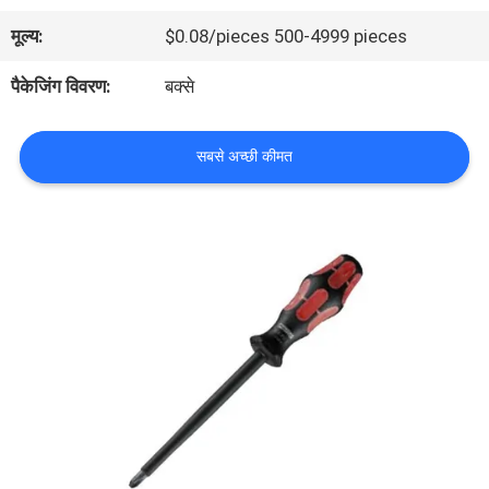
भ्रमण
मूल्य:
$0.08/pieces 500-4999 pieces
पैकेजिंग विवरण:
बक्से
गुणवत्ता
नियंत्रण
सबसे अच्छी कीमत
हमसे
संपर्क
करें
समाचार