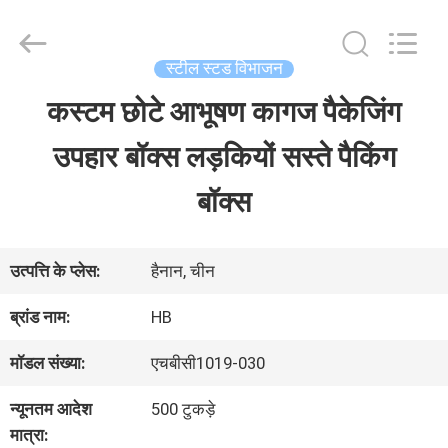
LuoX
Electric
Co.,
Ltd.
स्टील स्टड विभाजन
All
Rights
कस्टम छोटे आभूषण कागज पैकेजिंग
घर
Reserved.
Developed
उपहार बॉक्स लड़कियों सस्ते पैकिंग
by
ECER
उत्पाद
बॉक्स
हमारे
उत्पत्ति के प्लेस:
हैनान, चीन
बारे
ब्रांड नाम:
HB
में
मॉडल संख्या:
एचबीसी1019-030
न्यूनतम आदेश
500 टुकड़े
कारखाना
मात्रा: