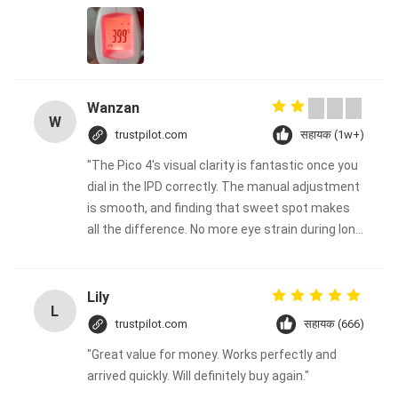
Wanzan
W
trustpilot.com
सहायक (1w+)
"The Pico 4's visual clarity is fantastic once you
dial in the IPD correctly. The manual adjustment
is smooth, and finding that sweet spot makes
all the difference. No more eye strain during long
sessions. Highly recommend taking the time to
set it up properly!""The Pico 4's visual clarity is
fantastic once you dial in the IPD correctly. The
Lily
L
manual adjustment is smooth, and finding that
trustpilot.com
सहायक (666)
sweet spot makes all the difference. No more
"Great value for money. Works perfectly and
eye strain during long sessions. Highly
arrived quickly. Will definitely buy again."
recommend taking the time to set it up