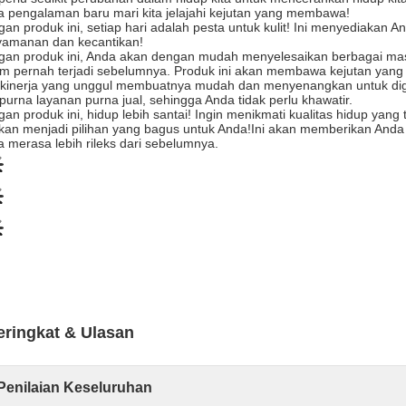
 pengalaman baru mari kita jelajahi kejutan yang membawa!
an produk ini, setiap hari adalah pesta untuk kulit! Ini menyediaka
yamanan dan kecantikan!
gan produk ini, Anda akan dengan mudah menyelesaikan berbagai ma
m pernah terjadi sebelumnya. Produk ini akan membawa kejutan yan
kinerja yang unggul membuatnya mudah dan menyenangkan untuk digu
urna layanan purna jual, sehingga Anda tidak perlu khawatir.
an produk ini, hidup lebih santai! Ingin menikmati kualitas hidup yan
akan menjadi pilihan yang bagus untuk Anda!Ini akan memberikan An
 merasa lebih rileks dari sebelumnya.
eringkat & Ulasan
Penilaian Keseluruhan