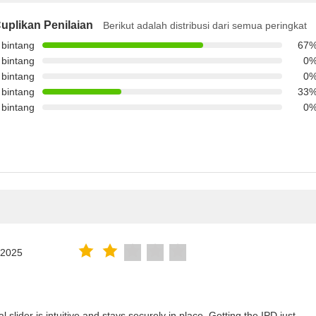
uplikan Penilaian
Berikut adalah distribusi dari semua peringkat
 bintang
67
 bintang
0
 bintang
0
 bintang
33
 bintang
0
.2025
lider is intuitive and stays securely in place. Getting the IPD just