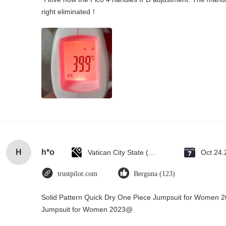
right eliminated！
H
h*o
Vatican City State (Holy See)
Oct 24.
trustpilot.com
Berguna (123)
Solid Pattern Quick Dry One Piece Jumpsuit for Women 
Jumpsuit for Women 2023@