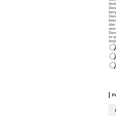
Anda
Deng
ken
Den
belu
dan 
semp
Deng
ini 
Anda
P