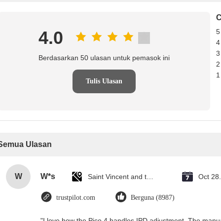
C
4.0
5
4
3
Berdasarkan 50 ulasan untuk pemasok ini
2
1
Tulis Ulasan
Semua Ulasan
W
W*s
Saint Vincent and the Grenadines
Oct 28
trustpilot.com
Berguna (8987)
"I love how the Pico 4 handles IPD adjustment. The manual s