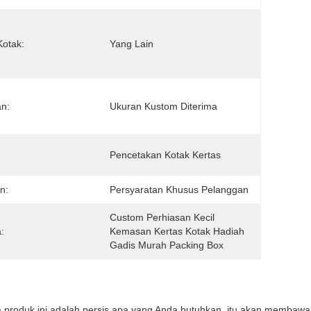
Kotak:
Yang Lain
n:
Ukuran Kustom Diterima
:
Pencetakan Kotak Kertas
n:
Persyaratan Khusus Pelanggan
Custom Perhiasan Kecil 
:
Kemasan Kertas Kotak Hadiah 
Gadis Murah Packing Box
ta produk ini adalah persis apa yang Anda butuhkan, itu akan membawa