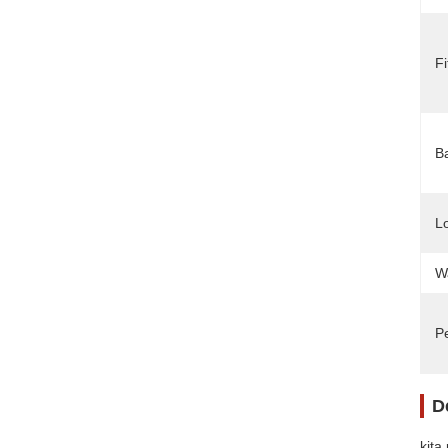
Fi
B
L
W
P
D
kita