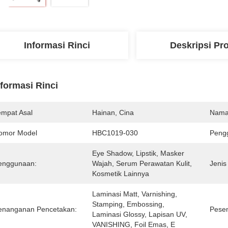
Informasi Rinci
Deskripsi Pr
nformasi Rinci
empat Asal
Hainan, Cina
Nama
omor Model
HBC1019-030
Pengg
Eye Shadow, Lipstik, Masker 
enggunaan:
Wajah, Serum Perawatan Kulit, 
Jenis
Kosmetik Lainnya
Laminasi Matt, Varnishing, 
Stamping, Embossing, 
enanganan Pencetakan:
Pese
Laminasi Glossy, Lapisan UV, 
VANISHING, Foil Emas, E