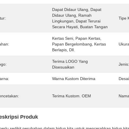
Dapat Didaur Ulang, Dapat 
Didaur Ulang, Ramah 
tur:
Tipe 
Lingkungan, Dapat Terurai 
Secara Hayati, Buatan Tangan
Kertas Seni, Papan Kertas, 
ahan:
Papan Bergelombang, Kertas 
Ukura
Berlapis, Dll.
Terima LOGO Yang 
ogo:
Jenis
Disesuaikan
arna:
Warna Kustom Diterima
Desai
encetakan:
Terima Kustom. OEM
Nama
eskripsi Produk
 perlu sedikit perubahan dalam hidup kita untuk mencerahkan hidup ki