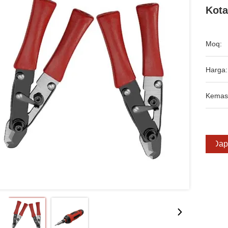
Kota
Moq:
Harga:
Kemas
Dap