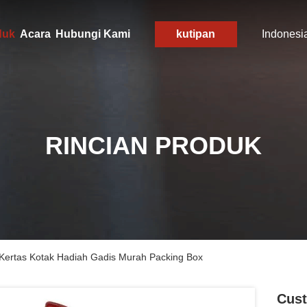
duk
Acara
Hubungi Kami
kutipan
Indonesi
RINCIAN PRODUK
Kertas Kotak Hadiah Gadis Murah Packing Box
Cust