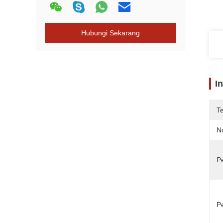
Hubungi Sekarang
I
T
N
P
P