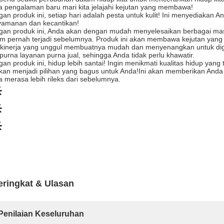
 pengalaman baru mari kita jelajahi kejutan yang membawa!
an produk ini, setiap hari adalah pesta untuk kulit! Ini menyediaka
yamanan dan kecantikan!
gan produk ini, Anda akan dengan mudah menyelesaikan berbagai ma
m pernah terjadi sebelumnya. Produk ini akan membawa kejutan yan
kinerja yang unggul membuatnya mudah dan menyenangkan untuk digu
urna layanan purna jual, sehingga Anda tidak perlu khawatir.
an produk ini, hidup lebih santai! Ingin menikmati kualitas hidup yan
akan menjadi pilihan yang bagus untuk Anda!Ini akan memberikan An
 merasa lebih rileks dari sebelumnya.
eringkat & Ulasan
Penilaian Keseluruhan