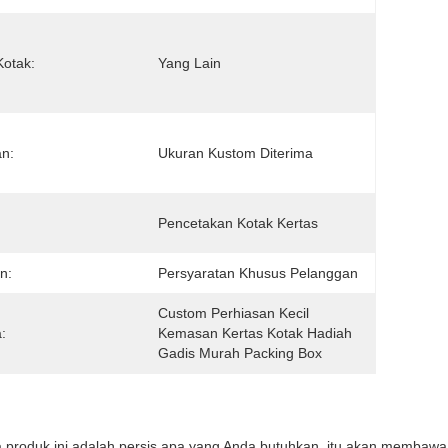
Kotak:
Yang Lain
n:
Ukuran Kustom Diterima
:
Pencetakan Kotak Kertas
n:
Persyaratan Khusus Pelanggan
Custom Perhiasan Kecil 
:
Kemasan Kertas Kotak Hadiah 
Gadis Murah Packing Box
ta produk ini adalah persis apa yang Anda butuhkan, itu akan membawa