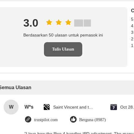
C
3.0
5
4
3
Berdasarkan 50 ulasan untuk pemasok ini
2
1
Tulis Ulasan
Semua Ulasan
W
W*s
Saint Vincent and the Grenadines
Oct 28
trustpilot.com
Berguna (8987)
"I love how the Pico 4 handles IPD adjustment. The manual s