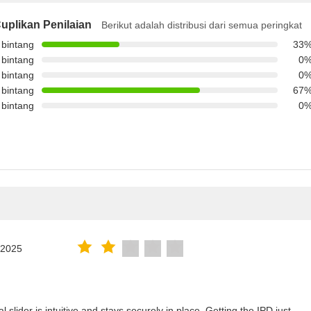
uplikan Penilaian
Berikut adalah distribusi dari semua peringkat
 bintang
33
 bintang
0
 bintang
0
 bintang
67
 bintang
0
.2025
lider is intuitive and stays securely in place. Getting the IPD just