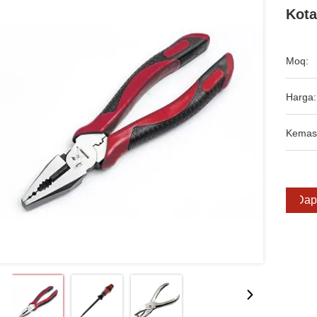
Kota
Moq:
Harga:
Kemas
Dap