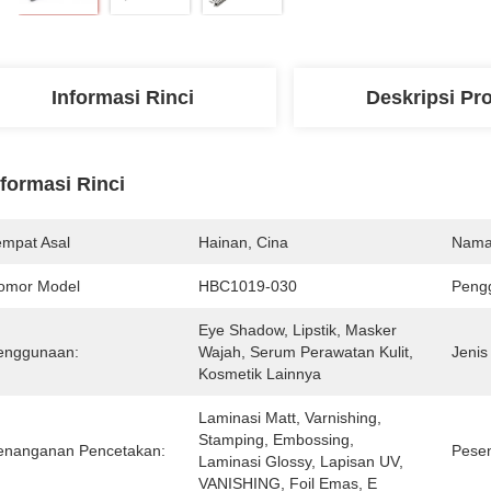
Informasi Rinci
Deskripsi Pr
nformasi Rinci
empat Asal
Hainan, Cina
Nama
omor Model
HBC1019-030
Pengg
Eye Shadow, Lipstik, Masker 
enggunaan:
Wajah, Serum Perawatan Kulit, 
Jenis
Kosmetik Lainnya
Laminasi Matt, Varnishing, 
Stamping, Embossing, 
enanganan Pencetakan:
Pese
Laminasi Glossy, Lapisan UV, 
VANISHING, Foil Emas, E