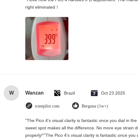
right eliminated！
W
Wanzan
Brazil
Oct 23.2025
trustpilot.com
Berguna (1w+)
"The Pico 4's visual clarity is fantastic once you dial in 
sweet spot makes all the difference. No more eye strain d
properly!""The Pico 4's visual clarity is fantastic once yo