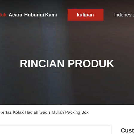
duk
Acara
Hubungi Kami
kutipan
Indonesi
RINCIAN PRODUK
Kertas Kotak Hadiah Gadis Murah Packing Box
Cust