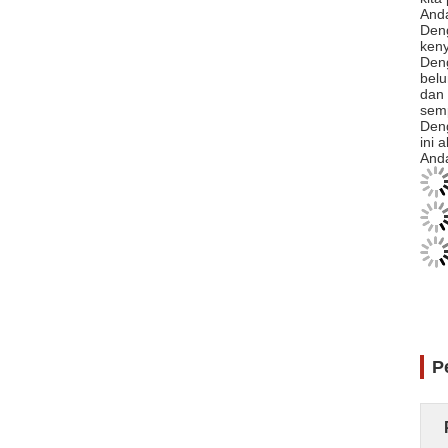
Anda
Deng
ken
Den
belu
dan 
semp
Deng
ini 
Anda
P