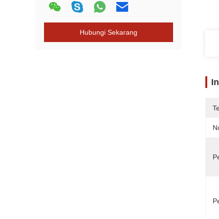
Hubungi Sekarang
I
T
N
P
P