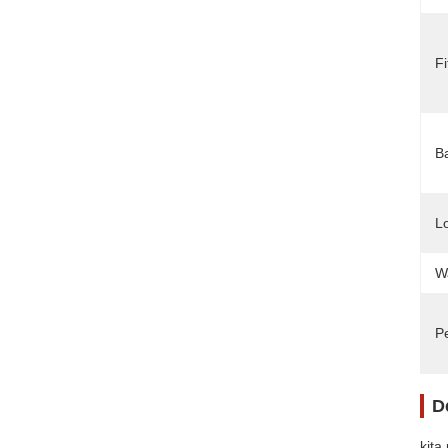
Fi
B
L
W
P
D
kita