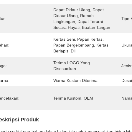
Dapat Didaur Ulang, Dapat 
Didaur Ulang, Ramah 
tur:
Tipe 
Lingkungan, Dapat Terurai 
Secara Hayati, Buatan Tangan
Kertas Seni, Papan Kertas, 
ahan:
Papan Bergelombang, Kertas 
Ukura
Berlapis, Dll.
Terima LOGO Yang 
ogo:
Jenis
Disesuaikan
arna:
Warna Kustom Diterima
Desai
encetakan:
Terima Kustom. OEM
Nama
eskripsi Produk
 perlu sedikit perubahan dalam hidup kita untuk mencerahkan hidup ki