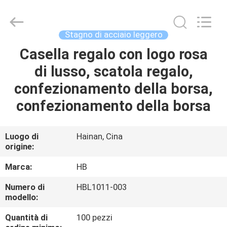
LuoX
Electric
Co.,
Ltd.
All
Stagno di acciaio leggero
Rights
Reserved.
Casella regalo con logo rosa
CASA.
Developed
by
ECER
di lusso, scatola regalo,
PRODOTTI
confezionamento della borsa,
confezionamento della borsa
SU
DI
Luogo di
Hainan, Cina
origine:
NOI
Marca:
HB
VISITA
Numero di
HBL1011-003
modello:
ALLA
FABBRICA
Quantità di
100 pezzi