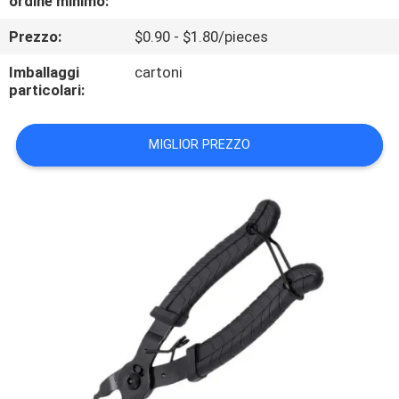
ordine minimo:
Prezzo:
$0.90 - $1.80/pieces
CONTROLLO
DELLA
Imballaggi
cartoni
particolari:
QUALITÀ
MIGLIOR PREZZO
CONTATTACI
NOTIZIE
CASI
CHIEDI UN
PREVENTIVO