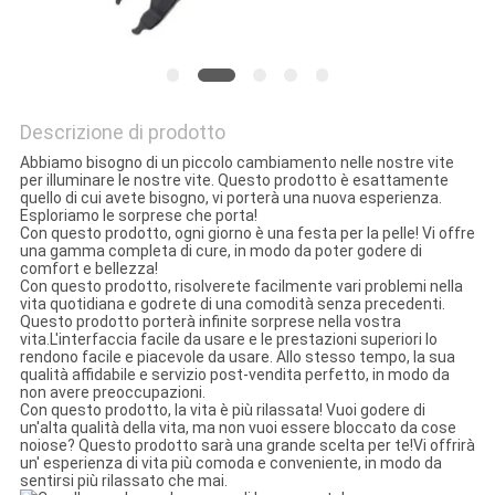
MAPPA
DEL
SITO
Descrizione di prodotto
POLITICA
Abbiamo bisogno di un piccolo cambiamento nelle nostre vite
per illuminare le nostre vite. Questo prodotto è esattamente
quello di cui avete bisogno, vi porterà una nuova esperienza.
SULLA
Esploriamo le sorprese che porta!
Con questo prodotto, ogni giorno è una festa per la pelle! Vi offre
PRIVACY
una gamma completa di cure, in modo da poter godere di
comfort e bellezza!
Con questo prodotto, risolverete facilmente vari problemi nella
vita quotidiana e godrete di una comodità senza precedenti.
Questo prodotto porterà infinite sorprese nella vostra
vita.L'interfaccia facile da usare e le prestazioni superiori lo
rendono facile e piacevole da usare. Allo stesso tempo, la sua
qualità affidabile e servizio post-vendita perfetto, in modo da
non avere preoccupazioni.
Con questo prodotto, la vita è più rilassata! Vuoi godere di
un'alta qualità della vita, ma non vuoi essere bloccato da cose
noiose? Questo prodotto sarà una grande scelta per te!Vi offrirà
un' esperienza di vita più comoda e conveniente, in modo da
sentirsi più rilassato che mai.