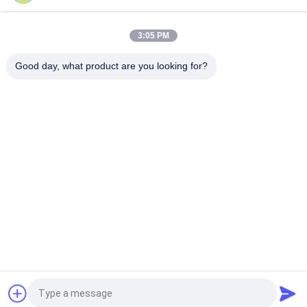
Cartone regalo per bambine con confezioni di gioielli
3:05 PM
Cartone regalo per bambine con confezioni di gioielli
Good day, what product are you looking for?
Scatole regalo personalizzate uniche Stampa Scatole regalo
di lusso di cartone Imballaggio Gioielli Valentino Rose Scatola
regalo
Categorie popolari
Tutti
Termo Di Acciaio 
Stagno Di Acciaio 
Leggero
Leggero
Termo Di 
Pareti Divisorie In 
Verniciatura In 
Acciaio
Acciaio
Parti Di Cornici 
Metalliche
Richiedi un preventivo