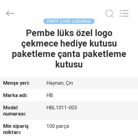
Electric
Co.,
Ltd.
All
Rights
Hafif çelik çubuklar
Reserved.
Developed
Pembe lüks özel logo
EVDE
by
ECER
çekmece hediye kutusu
ÜRÜN
paketleme çanta paketleme
kutusu
HAKKIMIZDA
Menşe yeri:
Haynan, Çin
FABRIKA
Marka adı:
HB
TURU
Model
HBL1011-003
numarası:
KALITE
Min sipariş
100 parça
KONTROLÜ
miktarı: