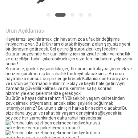
GIZLILIK
POLITIKASI
Ürün Açıklaması
Hayatımızı aydınlatmak için hayatımızda ufak bir değişime
ihtiyacımız var. Bu ürün tam olarak ihtiyacınız olan şey, size yeni
bir deneyim getirecek. Gel getirdiği sürprizleri keşfedelim!
Bu ürün sayesinde her gün cildiniz için bir ziyafet olur ve rahatlık
ve güzelliğin tadını çıkarabilmek için size tam bir bakım yelpazesi
sunar!
Bu ürünle, günlük yaşamdaki çeşitli sorunları kolayca çözecek ve
benzeri görülmemiş bir rahatlıktan keyif alacaksınız. Bu ürün
hayatınıza sonsuz sürprizler getirecek.Kullanıcı dostu arayüzü
ve üstün performansı kullanımı kolay ve keyifli hale getirirAynı
zamanda güvenilir kalitesi ve mükemmel satış sonrası
hizmetiyle endişelenmenize gerek yok.
Bu ürünle hayat daha rahattır! Yüksek bir yaşam kalitesinden
zevk almak istiyorsanız, ancak sıkıcı şeylerle boğulmak
istemiyorsanız? Bu ürün sizin için harika bir seçim olacaktır!Bu
size daha uygun ve rahat bir yaşam deneyimi sağlayacaktır,
böylece her zamankinden daha rahat hissedersin.