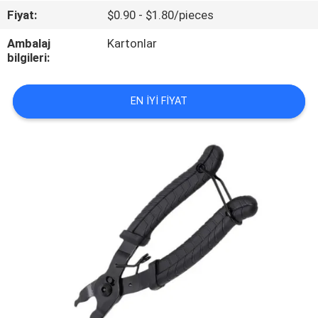
Fiyat:
$0.90 - $1.80/pieces
BIZIMLE
Ambalaj
Kartonlar
İLETIŞIM
bilgileri:
HABERLER
EN IYI FIYAT
VAKALAR
BIR
TEKLIF
ISTEĞI
SITE
HARITASI