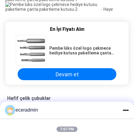
- Hayır.
En İyi Fiyatı Alın
Pembe lüks özel logo çekmece
hediye kutusu paketleme çanta
paketleme kutusu
Devam et
Hafif çelik çubuklar
eceradmin
Özel Küçük Takı Kağıt Ambalaj Hediye Kutusu Kızlar Ucuz
Ambalaj Kutusu
Özel Küçük Takı Kağıt Ambalaj Hediye Kutusu Kızlar Ucuz
7:07 PM
Ambalaj Kutusu