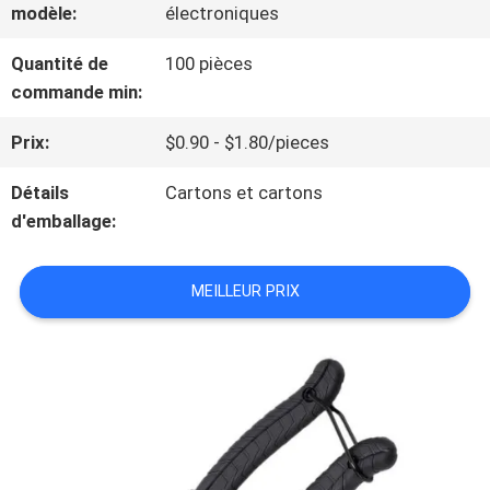
modèle:
électroniques
NOUS
Quantité de
100 pièces
commande min:
VISITE
Prix:
$0.90 - $1.80/pieces
DE
Détails
Cartons et cartons
L'USINE
d'emballage:
MEILLEUR PRIX
CONTRÔLE
DE
LA
QUALITÉ