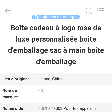
Shenzhen
LuoX
Electric
Co.,
Épingles en acier léger
Ltd.
All
Boîte cadeau à logo rose de
À
Rights
Reserved.
luxe personnalisée boîte
LA
Developed
by
ECER
d'emballage sac à main boîte
MAISON
d'emballage
PRODUITS
Lieu d'origine:
Hainan, Chine
À
Nom de
HB
marque:
PROPOS
DE
Numéro de
HBL1011-003 Pour les appareils