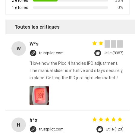
2 étoiles
33%
1 étoiles
0%
Toutes les critiques
W*s
W
trustpilot.com
Utile (8987)
"I love how the Pico 4 handles IPD adjustment.
The manual slider is intuitive and stays securely
in place. Getting the IPD just right eliminated！
h*o
H
trustpilot.com
Utile (123)