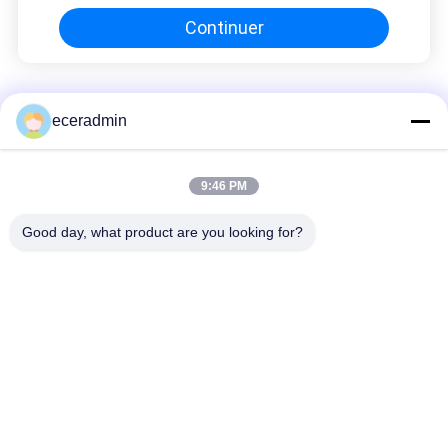
Continuer
Épingles en acier léger
eceradmin
Coffret cadeau pour filles boîte d'emballage bon marché
9:46 PM
Coffret cadeau pour filles boîte d'emballage bon marché
Good day, what product are you looking for?
Boîtes cadeaux personnalisées imprimantes de luxe Boîte
cadeau en carton Emballage bijoux Rose de la Saint-Valentin
Boîte cadeau
Catégories populaires
Tous
Épingles En Acier 
Quille En Acier Léger