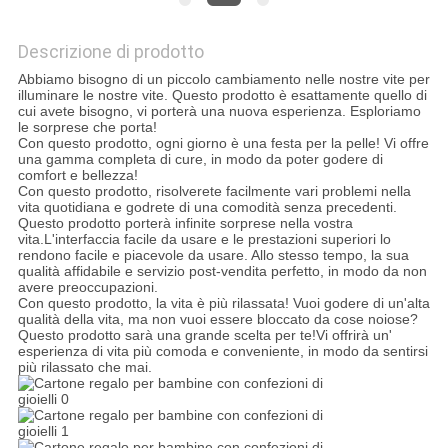
MAPPA
DEL
Descrizione di prodotto
Abbiamo bisogno di un piccolo cambiamento nelle nostre vite per
SITO
illuminare le nostre vite. Questo prodotto è esattamente quello di
cui avete bisogno, vi porterà una nuova esperienza. Esploriamo
le sorprese che porta!
Con questo prodotto, ogni giorno è una festa per la pelle! Vi offre
POLITICA
una gamma completa di cure, in modo da poter godere di
comfort e bellezza!
SULLA
Con questo prodotto, risolverete facilmente vari problemi nella
vita quotidiana e godrete di una comodità senza precedenti.
PRIVACY
Questo prodotto porterà infinite sorprese nella vostra
vita.L'interfaccia facile da usare e le prestazioni superiori lo
rendono facile e piacevole da usare. Allo stesso tempo, la sua
qualità affidabile e servizio post-vendita perfetto, in modo da non
avere preoccupazioni.
Con questo prodotto, la vita è più rilassata! Vuoi godere di un'alta
qualità della vita, ma non vuoi essere bloccato da cose noiose?
Questo prodotto sarà una grande scelta per te!Vi offrirà un'
esperienza di vita più comoda e conveniente, in modo da sentirsi
più rilassato che mai.