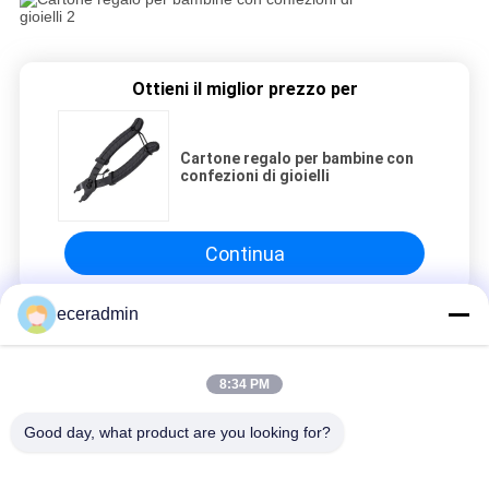
Ottieni il miglior prezzo per
Cartone regalo per bambine con
confezioni di gioielli
Continua
eceradmin
Termo di verniciatura in acciaio
8:34 PM
Cartone regalo per bambine con confezioni di gioielli
Cartone regalo per bambine con confezioni di gioielli
Good day, what product are you looking for?
Cartone regalo per bambine con confezioni di gioielli