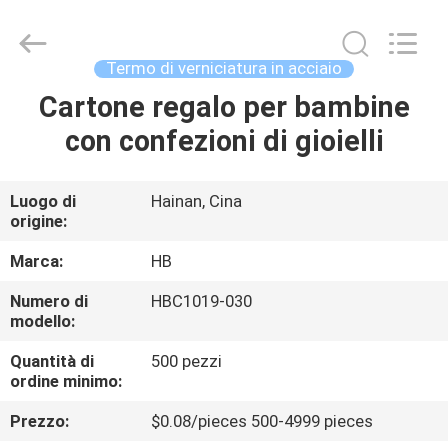
LuoX
Electric
Co.,
Ltd.
All
Termo di verniciatura in acciaio
Rights
Reserved.
Cartone regalo per bambine
CASA.
Developed
by
ECER
con confezioni di gioielli
PRODOTTI
Luogo di
Hainan, Cina
origine:
SU
DI
Marca:
HB
NOI
Numero di
HBC1019-030
modello:
VISITA
Quantità di
500 pezzi
ordine minimo:
ALLA
Prezzo:
$0.08/pieces 500-4999 pieces
FABBRICA