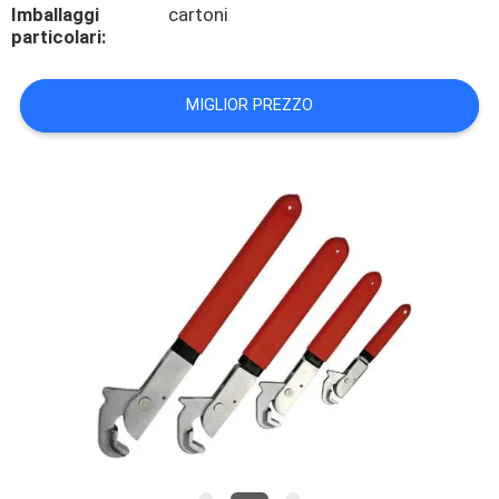
Imballaggi
cartoni
particolari:
CONTROLLO
DELLA
MIGLIOR PREZZO
QUALITÀ
CONTATTACI
NOTIZIE
CASI
CHIEDI UN
PREVENTIVO