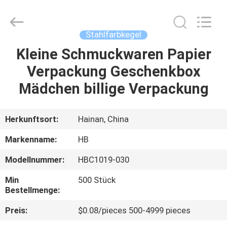
Electric
Co.,
Ltd.
All
Rights
Stahlfarbkegel
Reserved.
Developed
by
Kleine Schmuckwaren Papier
ZU
ECER
Verpackung Geschenkbox
HAUSE
Mädchen billige Verpackung
PRODUKTE
Herkunftsort:
Hainan, China
ÜBER
Markenname:
HB
UNS
Modellnummer:
HBC1019-030
Min
500 Stück
WERKSBESICHTIGUNG
Bestellmenge:
Preis:
$0.08/pieces 500-4999 pieces
QUALITÄTSKONTROLLE