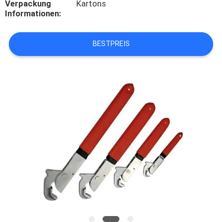
Verpackung
Kartons
Informationen:
KONTAKT
MIT
BESTPREIS
UNS
NEUIGKEITEN
RECHTSSACHEN
BITTE UM
EIN
ANGEBOT
SITEMAP